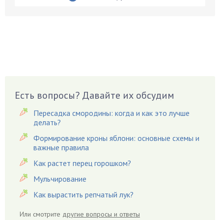
Бобовые
Боярышнык
Бруннера
Брусника
Бузина
Вазоны
Вешенки
Есть вопросы? Давайте их обсудим
Виноград
Пересадка смородины: когда и как это лучше
Вишня
делать?
Вредители
Формирование кроны яблони: основные схемы и
важные правила
Гардения
Гацания
Как растет перец горошком?
Гвоздики
Мульчирование
Георгины
Как вырастить репчатый лук?
Герань
Или смотрите
другие вопросы и ответы
Гиацинт