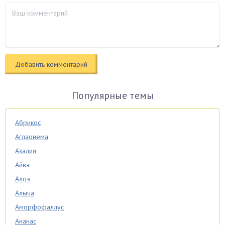
Популярные темы
Абрикос
Аглаонема
Азалия
Айва
Алоэ
Алыча
Аморфофаллус
Ананас