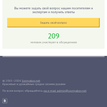
Гибискус
Вы можете задать свой вопрос нашим посетителям и
Гиппеаструм
экспертам и получить ответы
Гладиолусы
Задать свой вопрос
Глоксиния
Годжи
209
Голубика
человек участвуют в обсуждениях
Горох
Гортензия
Гранат
Грибы
Груша
Груши
© 2015–2026
Sornyakov.net
Красивые и урожайные грядки своими руками
Грядки
По всем вопрос обращайтесь
на e-mail admin@sornyakov.net
Гуава
Гузмания
Дайкон