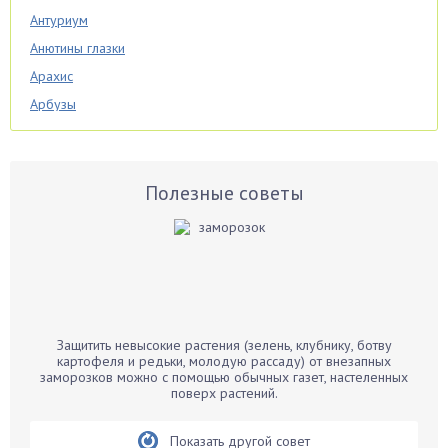
Антуриум
Анютины глазки
Арахис
Арбузы
Аспарагус
Астры
Базилик
Полезные советы
Баклажаны
Бальзамин
Бамбук
Банан
Барбарис
Защитить невысокие растения (зелень, клубнику, ботву
Бархатцы
картофеля и редьки, молодую рассаду) от внезапных
заморозков можно с помощью обычных газет, настеленных
Бегония
поверх растений.
Белые грибы
Бирючина
Показать другой совет