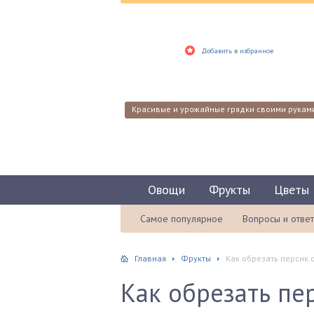
Добавить в избранное
Красивые и урожайные грядки своими рукам
Овощи
Фрукты
Цветы
Самое популярное
Вопросы и отве
Главная
Фрукты
Как обрезать персик 
Как обрезать пер