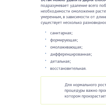
подразумевает удаление всего поб
необходимости омоложения растен
умеренным, в зависимости от длины
существует несколько разновиднос
санитарная;
формирующая;
омолаживающая;
дифференцированная;
детальная;
восстановительная.
Для нормального рос
процедуры важно пров
котором произрастает