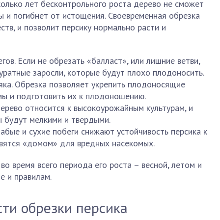
колько лет бесконтрольного роста дерево не сможет
ы и погибнет от истощения. Своевременная обрезка
тв, и позволит персику нормально расти и
ов. Если не обрезать «балласт», или лишние ветви,
куратные заросли, которые будут плохо плодоносить.
яка. Обрезка позволяет укрепить плодоносящие
мы и подготовить их к плодоношению.
Дерево относится к высокоурожайным культурам, и
ы будут мелкими и твердыми.
бые и сухие побеги снижают устойчивость персика к
овятся «домом» для вредных насекомых.
во время всего периода его роста – весной, летом и
е и правилам.
ти обрезки персика