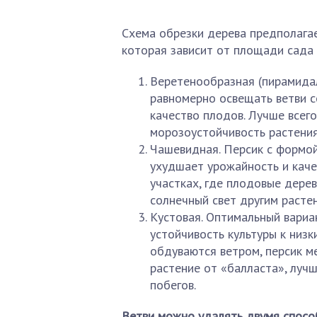
Схема обрезки дерева предполага
которая зависит от площади сада 
Веретенообразная (пирамидал
равномерно освещать ветви с
качество плодов. Лучше всег
морозоустойчивость растения
Чашевидная. Персик с формой
ухудшает урожайность и каче
участках, где плодовые дере
солнечный свет другим расте
Кустовая. Оптимальный вариа
устойчивость культуры к низ
обдуваются ветром, персик м
растение от «балласта», луч
побегов.
Ветви можно удалять двумя спосо