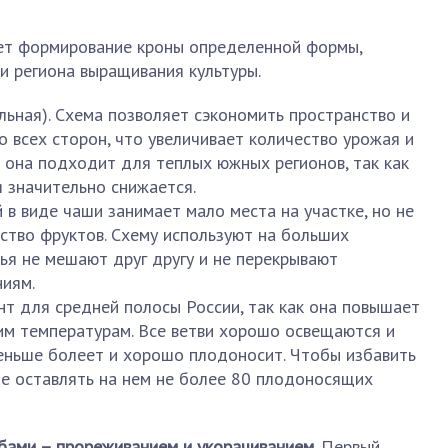
ет формирование кроны определенной формы,
и региона выращивания культуры.
ьная). Схема позволяет сэкономить пространство и
о всех сторон, что увеличивает количество урожая и
о она подходит для теплых южных регионов, так как
 значительно снижается.
 в виде чаши занимает мало места на участке, но не
ство фруктов. Схему используют на больших
вья не мешают друг другу и не перекрывают
ниям.
нт для средней полосы России, так как она повышает
ким температурам. Все ветви хорошо освещаются и
еньше болеет и хорошо плодоносит. Чтобы избавить
ше оставлять на нем не более 80 плодоносящих
бами – прореживанием и укорачиванием
. Первый