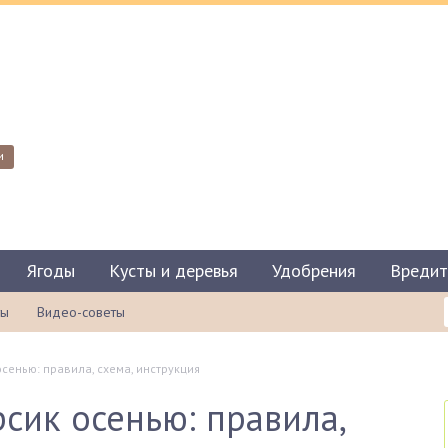
и
Ягоды
Кусты и деревья
Удобрения
Вредит
ты
Видео-советы
осенью: правила, схема, инструкция
сик осенью: правила,