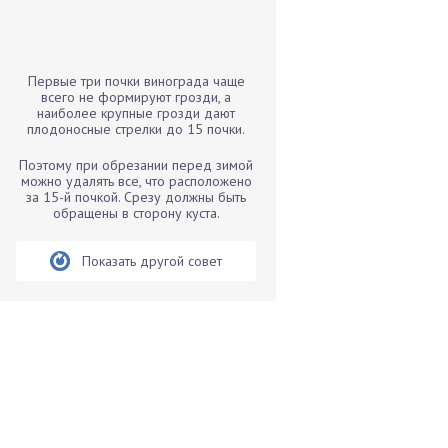
Бамбук
Банан
Барбарис
Первые три почки винограда чаще
Бархатцы
всего не формируют грозди, а
наиболее крупные грозди дают
Бегония
плодоносные стрелки до 15 почки.
Белые грибы
Поэтому при обрезании перед зимой
Бирючина
можно удалять все, что расположено
за 15-й почкой. Срезу должны быть
Бобовые
обращены в сторону куста.
Боярышнык
Бруннера
Показать другой совет
Брусника
Бузина
Вазоны
Вешенки
Виноград
Вишня