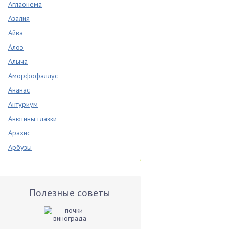
Аглаонема
Азалия
Айва
Алоэ
Алыча
Аморфофаллус
Ананас
Антуриум
Анютины глазки
Арахис
Арбузы
Аспарагус
Астры
Базилик
Полезные советы
Баклажаны
Бальзамин