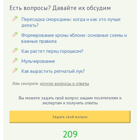
Вешенки
Есть вопросы? Давайте их обсудим
Виноград
Пересадка смородины: когда и как это лучше
Вишня
делать?
Вредители
Формирование кроны яблони: основные схемы и
важные правила
Гардения
Гацания
Как растет перец горошком?
Гвоздики
Мульчирование
Георгины
Как вырастить репчатый лук?
Герань
Или смотрите
другие вопросы и ответы
Гиацинт
Гибискус
Вы можете задать свой вопрос нашим посетителям и
Гиппеаструм
экспертам и получить ответы
Гладиолусы
Задать свой вопрос
Глоксиния
Годжи
209
Голубика