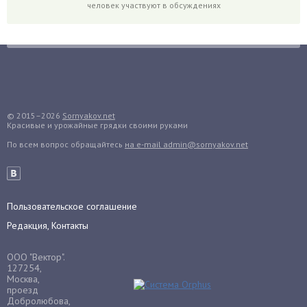
человек участвуют в обсуждениях
Горох
Гортензия
Гранат
Грибы
Груша
Груши
© 2015–2026
Sornyakov.net
Красивые и урожайные грядки своими руками
Грядки
По всем вопрос обращайтесь
на e-mail admin@sornyakov.net
Гуава
Гузмания
Дайкон
Декабрист
Пользовательское соглашение
Дельфиниум
Редакция, Контакты
Дендробиум
ООО "Вектор".
Денежное дерево
127254,
Москва,
Диффенбахия
проезд
Добролюбова,
Драцена