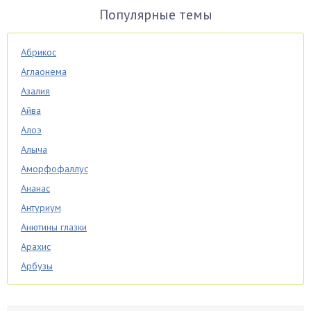
Популярные темы
Абрикос
Аглаонема
Азалия
Айва
Алоэ
Алыча
Аморфофаллус
Ананас
Антуриум
Анютины глазки
Арахис
Арбузы
Аспарагус
Астры