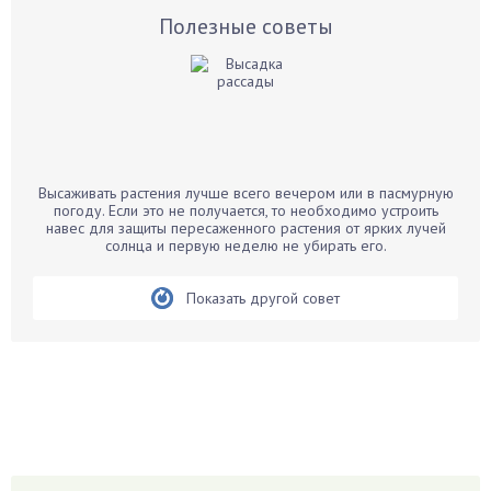
Базилик
Полезные советы
Баклажаны
Бальзамин
Бамбук
Банан
Барбарис
Высаживать растения лучше всего вечером или в пасмурную
Бархатцы
погоду. Если это не получается, то необходимо устроить
навес для защиты пересаженного растения от ярких лучей
Бегония
солнца и первую неделю не убирать его.
Белые грибы
Бирючина
Показать другой совет
Бобовые
Боярышнык
Бруннера
Брусника
Бузина
Вазоны