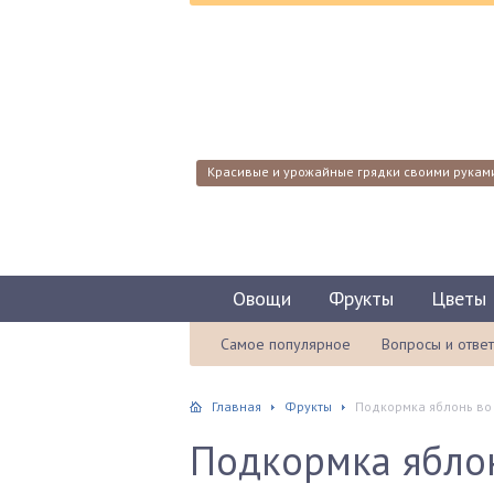
Красивые и урожайные грядки своими рукам
Овощи
Фрукты
Цветы
Самое популярное
Вопросы и отве
Главная
Фрукты
Подкормка яблонь во
Подкормка яблон