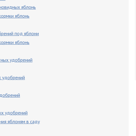
новидных яблонь
кормки яблонь
брений под яблони
кормки яблонь
тных удобрений
х удобрений
удобрений
ых удобрений
ния яблоням в саду