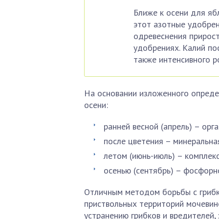
Ближе к осени для яб
этот азотные удобрен
одревеснения прирос
удобрениях. Калий по
также интенсивного р
На основании изложенного определ
осени:
ранней весной (апрель) – орг
после цветения – минеральна
летом (июнь-июль) – комплек
осенью (сентябрь) – фосфорн
Отличным методом борьбы с грибк
приствольных территорий мочевин
устранению грибков и вредителей,