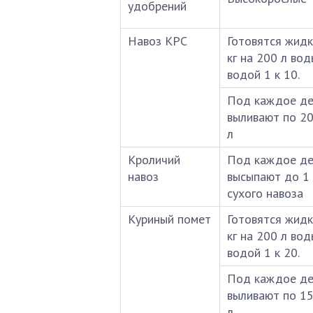
удобрений
Навоз КРС
Готовятся жидк
кг на 200 л во
водой 1 к 10.
Под каждое де
выливают по 2
л
Кроличий
Под каждое де
навоз
высыпают до 1 
сухого навоза
Куриный помет
Готовятся жидк
кг на 200 л во
водой 1 к 20.
Под каждое де
выливают по 1
л