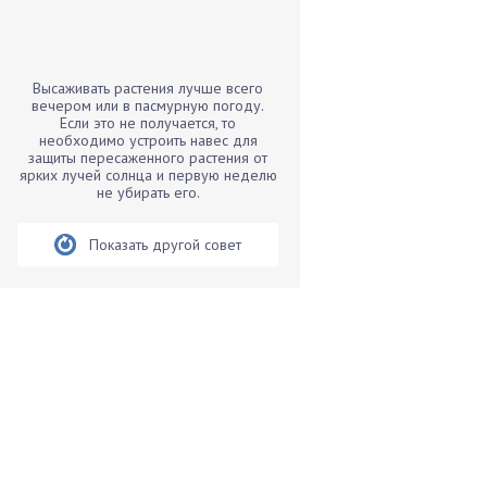
Бамбук
Банан
Барбарис
Высаживать растения лучше всего
Бархатцы
вечером или в пасмурную погоду.
Если это не получается, то
Бегония
необходимо устроить навес для
защиты пересаженного растения от
Белые грибы
ярких лучей солнца и первую неделю
Бирючина
не убирать его.
Бобовые
Показать другой совет
Боярышнык
Бруннера
Брусника
Бузина
Вазоны
Вешенки
Виноград
Вишня