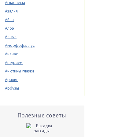
Аглаонема
Азалия
Айва
Алоэ
Алыча
Аморфофаллус
Ананас
Антуриум
Анютины глазки
Арахис
Арбузы
Аспарагус
Астры
Базилик
Полезные советы
Баклажаны
Бальзамин