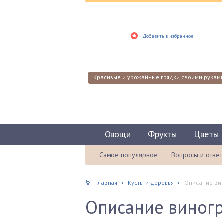
Добавить в избранное
Красивые и урожайные грядки своими рукам
Овощи
Фрукты
Цветы
Самое популярное
Вопросы и отве
Главная
Кусты и деревья
Описание вин
Описание виногр