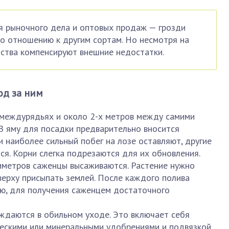
я рыночного дела и оптовых продаж — грозди
о отношению к другим сортам. Но несмотря на
нства компенсируют внешние недостатки.
од за ним
 междурядьях и около 2-х метров между самими
 В яму для посадки предварительно вносится
и наиболее сильный побег на лозе оставляют, другие
я. Корни слегка подрезаются для их обновления.
тиметров саженцы высаживаются. Растение нужно
сверху присыпать землей. После каждого полива
ю, для получения саженцем достаточного
ждаются в обильном уходе. Это включает себя
ескими или минеральными удобрениями и подвязкой.