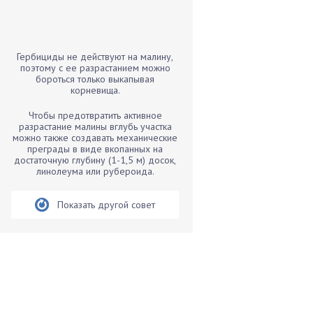
Бамбук
Банан
Барбарис
Гербициды не действуют на малину,
Бархатцы
поэтому с ее разрастанием можно
бороться только выкапывая
Бегония
корневища.
Белые грибы
Чтобы предотвратить активное
Бирючина
разрастание малины вглубь участка
можно также создавать механические
Бобовые
преграды в виде вкопанных на
достаточную глубину (1-1,5 м) досок,
Боярышнык
линолеума или рубероида.
Бруннера
Брусника
Показать другой совет
Бузина
Вазоны
Вешенки
Виноград
Вишня