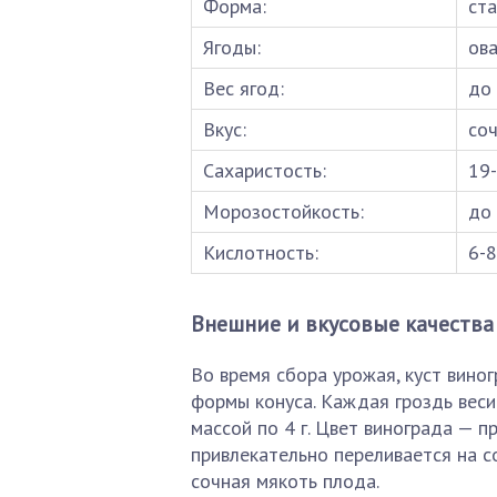
Форма:
ст
Ягоды:
ова
Вес ягод:
до 
Вкус:
соч
Сахаристость:
19
Морозостойкость:
до 
Кислотность:
6-8
Внешние и вкусовые качества
Во время сбора урожая, куст вино
формы конуса. Каждая гроздь весит
массой по 4 г. Цвет винограда — 
привлекательно переливается на со
сочная мякоть плода.