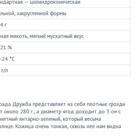
андартная — цилиндроконическая
льной, закругленной формы
4 г
ная мякоть, мягкий мускатный вкус
-21 %
-24 °C
 г/л
града Дружба представляет из себя плотные грозди
 около 280 г., а диаметр ягод доходит до 3 см с
приятный янтарно-зеленый, который весьма
лнце. Кожица очень тонкая, сквозь нее нам видна