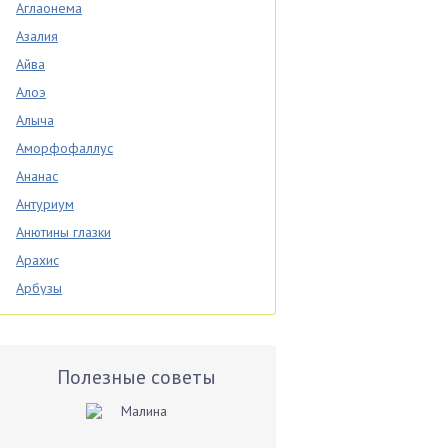
Аглаонема
Азалия
Айва
Алоэ
Алыча
Аморфофаллус
Ананас
Антуриум
Анютины глазки
Арахис
Арбузы
Аспарагус
Астры
Базилик
Полезные советы
Баклажаны
Бальзамин