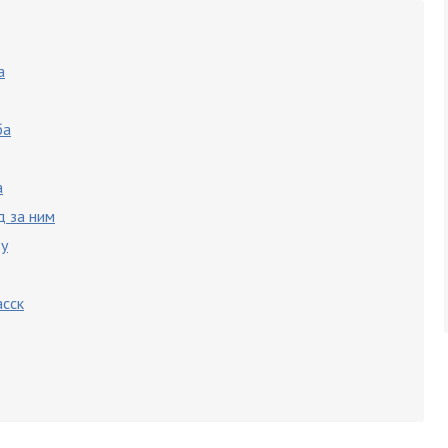
а
ба
а
д за ним
у
асск