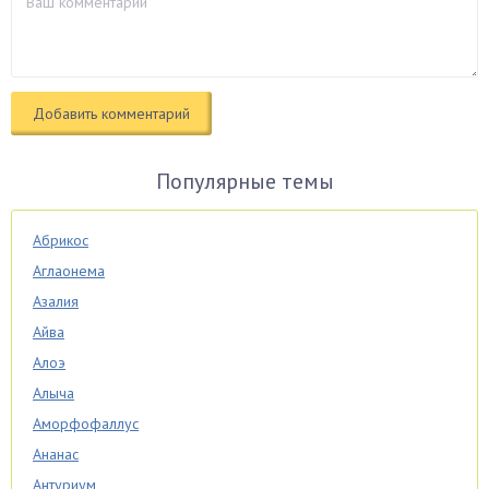
Популярные темы
Абрикос
Аглаонема
Азалия
Айва
Алоэ
Алыча
Аморфофаллус
Ананас
Антуриум