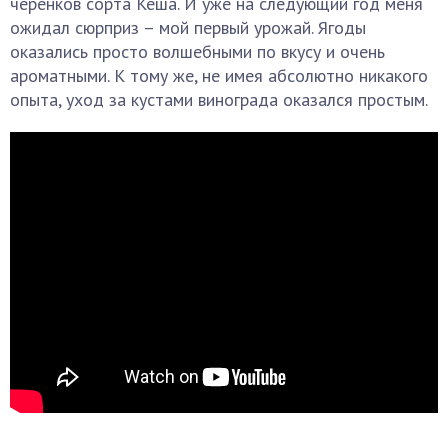
черенков сорта Кеша. И уже на следующий год меня
ожидал сюрприз – мой первый урожай. Ягоды
оказались просто волшебными по вкусу и очень
ароматными. К тому же, не имея абсолютно никакого
опыта, уход за кустами винограда оказался простым.