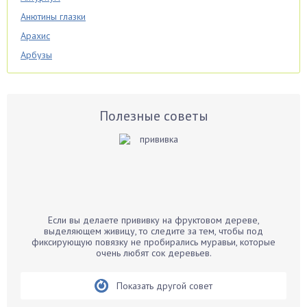
Анютины глазки
Арахис
Арбузы
Аспарагус
Астры
Базилик
Полезные советы
Баклажаны
Бальзамин
Бамбук
Банан
Барбарис
Если вы делаете прививку на фруктовом дереве,
Бархатцы
выделяющем живицу, то следите за тем, чтобы под
фиксирующую повязку не пробирались муравьи, которые
Бегония
очень любят сок деревьев.
Белые грибы
Бирючина
Показать другой совет
Бобовые