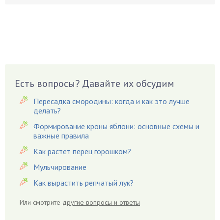
Боярышнык
Бруннера
Брусника
Бузина
Вазоны
Вешенки
Есть вопросы? Давайте их обсудим
Виноград
Пересадка смородины: когда и как это лучше
Вишня
делать?
Вредители
Формирование кроны яблони: основные схемы и
важные правила
Гардения
Гацания
Как растет перец горошком?
Гвоздики
Мульчирование
Георгины
Как вырастить репчатый лук?
Герань
Или смотрите
другие вопросы и ответы
Гиацинт
Гибискус