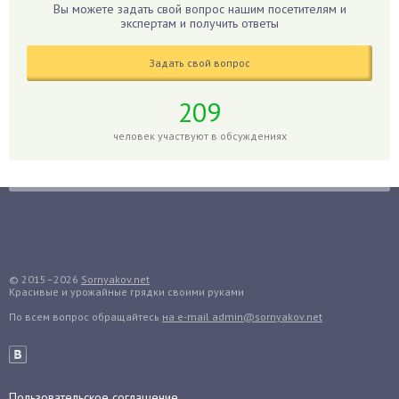
Вы можете задать свой вопрос нашим посетителям и
Гиппеаструм
экспертам и получить ответы
Гладиолусы
Задать свой вопрос
Глоксиния
Годжи
209
Голубика
человек участвуют в обсуждениях
Горох
Гортензия
Гранат
Грибы
Груша
Груши
© 2015–2026
Sornyakov.net
Красивые и урожайные грядки своими руками
Грядки
По всем вопрос обращайтесь
на e-mail admin@sornyakov.net
Гуава
Гузмания
Дайкон
Декабрист
Пользовательское соглашение