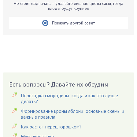
Не стоит жадничать – удаляйте лишние цветы сами, тогда
Бирючина
плоды будут крупнее
Бобовые
Показать другой совет
Боярышнык
Бруннера
Брусника
Бузина
Вазоны
Вешенки
Виноград
Есть вопросы? Давайте их обсудим
Вишня
Вредители
Пересадка смородины: когда и как это лучше
Гардения
делать?
Гацания
Формирование кроны яблони: основные схемы и
важные правила
Гвоздики
Как растет перец горошком?
Георгины
Герань
Мульчирование