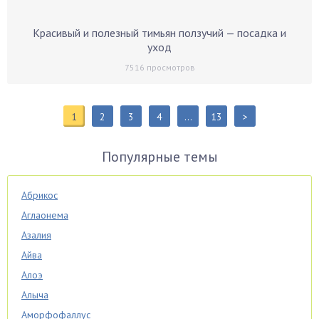
Красивый и полезный тимьян ползучий — посадка и
уход
7516
просмотров
1
2
3
4
…
13
>
Популярные темы
Абрикос
Аглаонема
Азалия
Айва
Алоэ
Алыча
Аморфофаллус