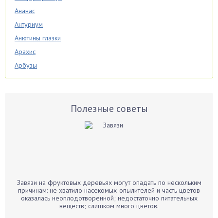
Ананас
Антуриум
Анютины глазки
Арахис
Арбузы
Аспарагус
Астры
Базилик
Полезные советы
Баклажаны
Бальзамин
Бамбук
Банан
Барбарис
Завязи на фруктовых деревьях могут опадать по нескольким
Бархатцы
причинам: не хватило насекомых-опылителей и часть цветов
оказалась неоплодотворенной; недостаточно питательных
Бегония
веществ; слишком много цветов.
Белые грибы