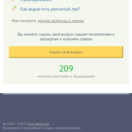
Гиацинт
Как вырастить репчатый лук?
Гибискус
Или смотрите
другие вопросы и ответы
Гиппеаструм
Гладиолусы
Вы можете задать свой вопрос нашим посетителям и
экспертам и получить ответы
Глоксиния
Годжи
Задать свой вопрос
Голубика
Горох
209
Гортензия
человек участвуют в обсуждениях
Гранат
Грибы
Груша
Груши
Грядки
Гуава
© 2015–2026
Sornyakov.net
Красивые и урожайные грядки своими руками
Гузмания