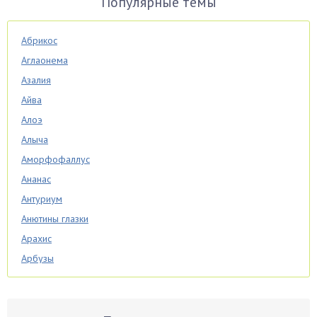
Популярные темы
Абрикос
Аглаонема
Азалия
Айва
Алоэ
Алыча
Аморфофаллус
Ананас
Антуриум
Анютины глазки
Арахис
Арбузы
Аспарагус
Астры