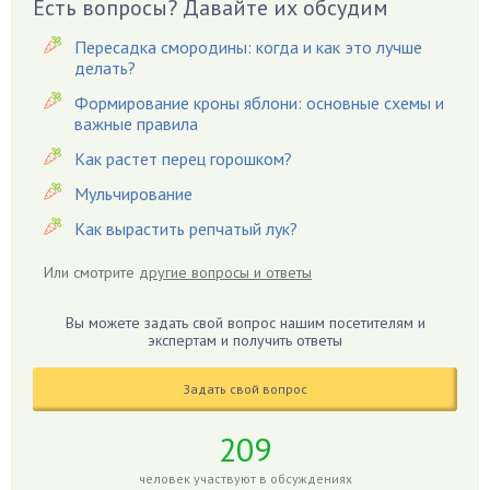
Вешенки
Есть вопросы? Давайте их обсудим
Виноград
Пересадка смородины: когда и как это лучше
Вишня
делать?
Вредители
Формирование кроны яблони: основные схемы и
важные правила
Гардения
Гацания
Как растет перец горошком?
Гвоздики
Мульчирование
Георгины
Как вырастить репчатый лук?
Герань
Или смотрите
другие вопросы и ответы
Гиацинт
Гибискус
Вы можете задать свой вопрос нашим посетителям и
Гиппеаструм
экспертам и получить ответы
Гладиолусы
Задать свой вопрос
Глоксиния
Годжи
209
Голубика
человек участвуют в обсуждениях