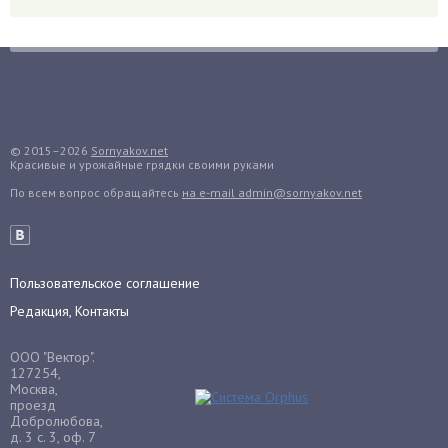
Горох
Гортензия
Гранат
Грибы
Груша
Груши
© 2015–2026
Sornyakov.net
Красивые и урожайные грядки своими руками
Грядки
По всем вопрос обращайтесь
на e-mail admin@sornyakov.net
Гуава
Гузмания
Дайкон
Декабрист
Пользовательское соглашение
Дельфиниум
Редакция, Контакты
Дендробиум
ООО "Вектор".
Денежное дерево
127254,
Москва,
Диффенбахия
проезд
Добролюбова,
Драцена
д. 3 с. 3, оф. 7