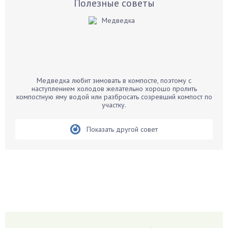
Базилик
Полезные советы
Баклажаны
Бальзамин
Бамбук
Банан
Барбарис
Медведка любит зимовать в компосте, поэтому с
Бархатцы
наступлением холодов желательно хорошо пролить
компостную яму водой или разбросать созревший компост по
Бегония
участку.
Белые грибы
Бирючина
Показать другой совет
Бобовые
Боярышнык
Бруннера
Брусника
Бузина
Вазоны