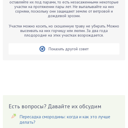
Бархатцы
оставляйте их под парами, то есть незасаженными некоторые
участки на протяжении пары лет. Не выпалывайте на них
Бегония
сорняки, поскольку они защищают землю от ветровой и
дождевой эрозии.
Белые грибы
Бирючина
Участки можно косить, но скошенную траву не убирать. Можно
высеивать на них горчицу или люпин. За два года
Бобовые
плодородие на этих участках возрождается.
Боярышнык
Бруннера
Показать другой совет
Брусника
Бузина
Вазоны
Вешенки
Виноград
Вишня
Вредители
Есть вопросы? Давайте их обсудим
Гардения
Пересадка смородины: когда и как это лучше
Гацания
делать?