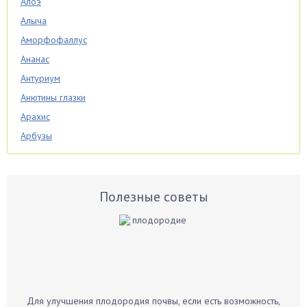
Алоэ
Алыча
Аморфофаллус
Ананас
Антуриум
Анютины глазки
Арахис
Арбузы
Аспарагус
Астры
Базилик
Полезные советы
Баклажаны
Бальзамин
Бамбук
Банан
Барбарис
Для улучшения плодородия почвы, если есть возможность,