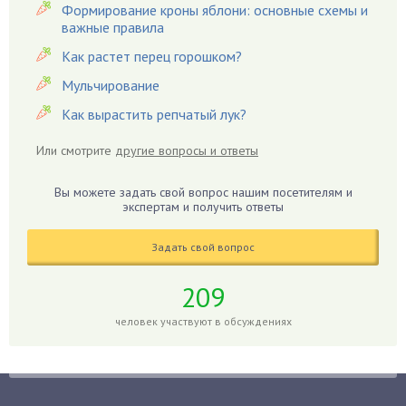
Гвоздики
Формирование кроны яблони: основные схемы и
важные правила
Георгины
Герань
Как растет перец горошком?
Гиацинт
Мульчирование
Гибискус
Как вырастить репчатый лук?
Гиппеаструм
Или смотрите
другие вопросы и ответы
Гладиолусы
Глоксиния
Вы можете задать свой вопрос нашим посетителям и
Годжи
экспертам и получить ответы
Голубика
Задать свой вопрос
Горох
Гортензия
209
Гранат
человек участвуют в обсуждениях
Грибы
Груша
Груши