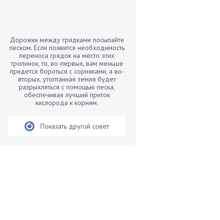
Бамбук
Банан
Барбарис
Дорожки между грядками посыпайте
Бархатцы
песком. Если появится необходимость
переноса грядок на место этих
Бегония
тропинок, то, во-первых, вам меньше
придется бороться с сорняками, а во-
Белые грибы
вторых, утоптанная земля будет
Бирючина
разрыхляться с помощью песка,
обеспечивая лучший приток
Бобовые
кислорода к корням.
Боярышнык
Показать другой совет
Бруннера
Брусника
Бузина
Вазоны
Вешенки
Виноград
Вишня