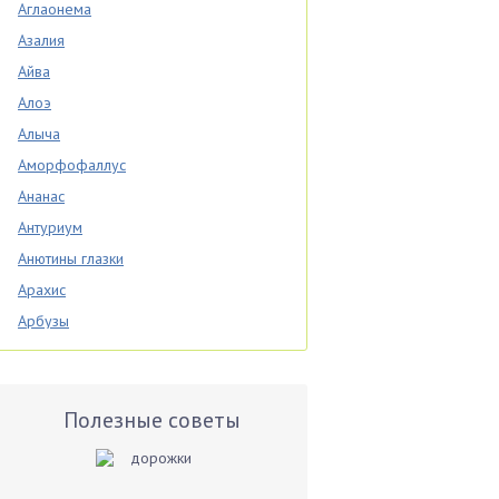
Аглаонема
Азалия
Айва
Алоэ
Алыча
Аморфофаллус
Ананас
Антуриум
Анютины глазки
Арахис
Арбузы
Аспарагус
Астры
Базилик
Полезные советы
Баклажаны
Бальзамин