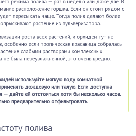
его режима полива — раз в неделю или даже две. В
имание расположение горшка. Если он стоит рядом с
удет пересыхать чаще. Тогда полив делают более
опрыскивают растение из пульверизатора.
визации роста всех растений, и орхидеи тут не
в, особенно если тропическая красавица собралась
растение слабыми растворами комплексных
а не была переувлажненной, это очень вредно.
хидей используйте мягкую воду комнатной
применять дождевую или талую. Если доступна
 — дайте ей отстояться хотя бы несколько часов.
льно предварительно отфильтровать.
астоту полива