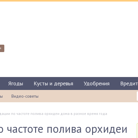
и
Ягоды
Кусты и деревья
Удобрения
Вредит
ты
Видео-советы
ации по частоте полива орхидеи дома в разное время года
 частоте полива орхидеи