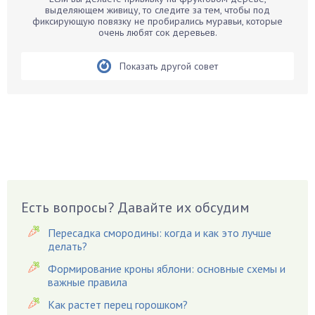
Бархатцы
выделяющем живицу, то следите за тем, чтобы под
фиксирующую повязку не пробирались муравьи, которые
Бегония
очень любят сок деревьев.
Белые грибы
Бирючина
Показать другой совет
Бобовые
Боярышнык
Бруннера
Брусника
Бузина
Вазоны
Вешенки
Есть вопросы? Давайте их обсудим
Виноград
Пересадка смородины: когда и как это лучше
Вишня
делать?
Вредители
Формирование кроны яблони: основные схемы и
важные правила
Гардения
Гацания
Как растет перец горошком?