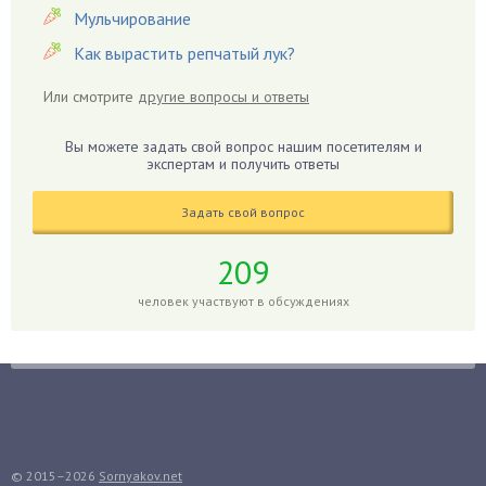
Гвоздики
Мульчирование
Георгины
Как вырастить репчатый лук?
Герань
Или смотрите
другие вопросы и ответы
Гиацинт
Гибискус
Вы можете задать свой вопрос нашим посетителям и
Гиппеаструм
экспертам и получить ответы
Гладиолусы
Задать свой вопрос
Глоксиния
Годжи
209
Голубика
человек участвуют в обсуждениях
Горох
Гортензия
Гранат
Грибы
Груша
Груши
© 2015–2026
Sornyakov.net