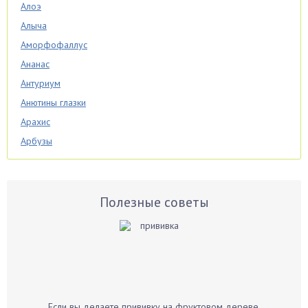
Алоэ
Алыча
Аморфофаллус
Ананас
Антуриум
Анютины глазки
Арахис
Арбузы
Аспарагус
Астры
Базилик
Полезные советы
Баклажаны
Бальзамин
Бамбук
Банан
Барбарис
Если вы делаете прививку на фруктовом дереве,