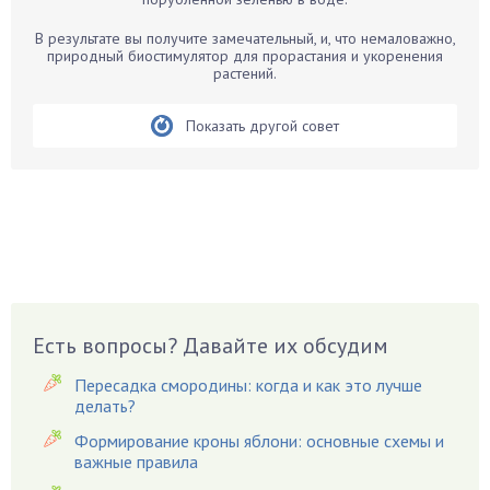
Белые грибы
Бирючина
В результате вы получите замечательный, и, что немаловажно,
природный биостимулятор для прорастания и укоренения
Бобовые
растений.
Боярышнык
Бруннера
Показать другой совет
Брусника
Бузина
Вазоны
Вешенки
Виноград
Вишня
Вредители
Есть вопросы? Давайте их обсудим
Гардения
Пересадка смородины: когда и как это лучше
Гацания
делать?
Гвоздики
Формирование кроны яблони: основные схемы и
важные правила
Георгины