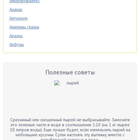
Аморфофаллус
Ананас
Антуриум
Анютины глазки
Арахис
Арбузы
Аспарагус
Астры
Базилик
Полезные советы
Баклажаны
Бальзамин
Бамбук
Банан
Барбарис
Срезанный или скошенный пырей не выбрасывайте. Замочите
Бархатцы
его зеленые части в воде в соотношении 1:10 (на 1 кг пырея
10 литров воды). Еще лучше будет, если измельчить пырей на
Бегония
небольшие кусочки. Сутки настоять эту вытяжку вместе с
порубленной зеленью в воде.