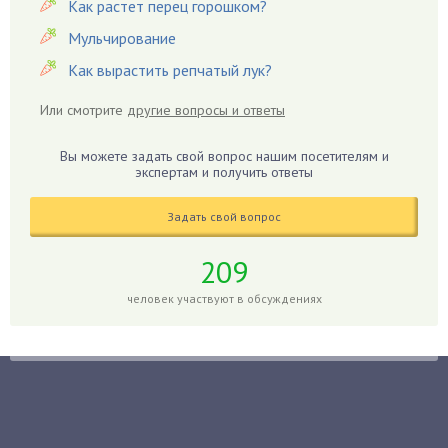
Герань
Как растет перец горошком?
Гиацинт
Мульчирование
Гибискус
Как вырастить репчатый лук?
Гиппеаструм
Или смотрите
другие вопросы и ответы
Гладиолусы
Глоксиния
Вы можете задать свой вопрос нашим посетителям и
Годжи
экспертам и получить ответы
Голубика
Задать свой вопрос
Горох
Гортензия
209
Гранат
человек участвуют в обсуждениях
Грибы
Груша
Груши
Грядки
Гуава