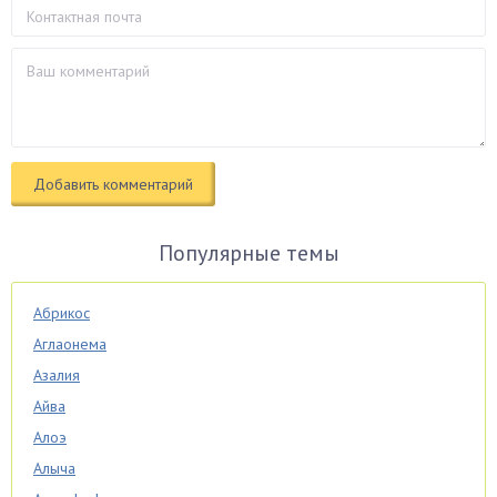
Популярные темы
Абрикос
Аглаонема
Азалия
Айва
Алоэ
Алыча