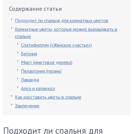
Содержание статьи
Подходит ли спальня для комнатных цветов
Комнатные цветы, которые можно выращивать в
спальне
Спатифиллум («Женское счастье»)
Бегония
Мирт (миртовое дерево)
Пеларгония (герань)
Лаванда
Алоэ и каланхоэ
Как расставить цветы в спальне
Заключение
Подходит ли спальня для