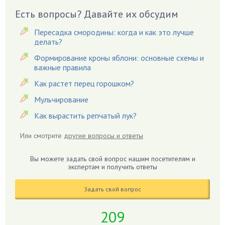
Есть вопросы? Давайте их обсудим
Вишня
Вредители
Пересадка смородины: когда и как это лучше
Гардения
делать?
Гацания
Формирование кроны яблони: основные схемы и
важные правила
Гвоздики
Как растет перец горошком?
Георгины
Герань
Мульчирование
Гиацинт
Как вырастить репчатый лук?
Гибискус
Или смотрите
другие вопросы и ответы
Гиппеаструм
Гладиолусы
Вы можете задать свой вопрос нашим посетителям и
экспертам и получить ответы
Глоксиния
Годжи
Задать свой вопрос
Голубика
Горох
209
Гортензия