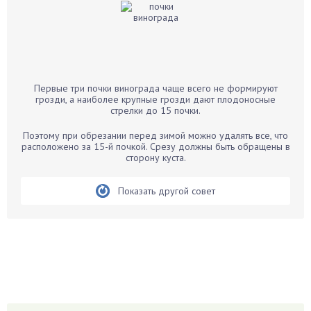
Бальзамин
Бамбук
Банан
Барбарис
Первые три почки винограда чаще всего не формируют
Бархатцы
грозди, а наиболее крупные грозди дают плодоносные
стрелки до 15 почки.
Бегония
Белые грибы
Поэтому при обрезании перед зимой можно удалять все, что
расположено за 15-й почкой. Срезу должны быть обращены в
Бирючина
сторону куста.
Бобовые
Показать другой совет
Боярышнык
Бруннера
Брусника
Бузина
Вазоны
Вешенки
Виноград