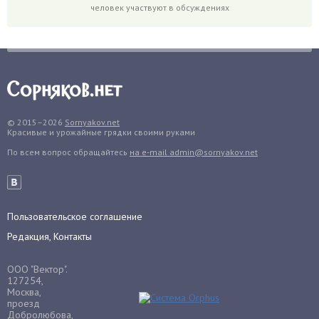
человек участвуют в обсуждениях
Гранат
Грибы
Груша
Груши
Грядки
Гуава
© 2015–2026
Sornyakov.net
Красивые и урожайные грядки своими руками
Гузмания
По всем вопрос обращайтесь
на e-mail admin@sornyakov.net
Дайкон
Декабрист
Дельфиниум
Пользовательское соглашение
Дендробиум
Редакция, Контакты
Денежное дерево
Диффенбахия
ООО "Вектор".
Драцена
127254,
Москва,
Дыня
проезд
Добролюбова,
Ежевика