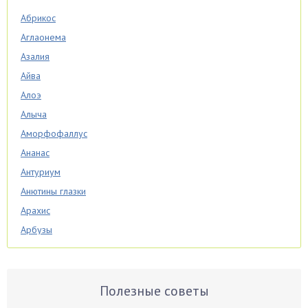
Абрикос
Аглаонема
Азалия
Айва
Алоэ
Алыча
Аморфофаллус
Ананас
Антуриум
Анютины глазки
Арахис
Арбузы
Аспарагус
Астры
Базилик
Полезные советы
Баклажаны