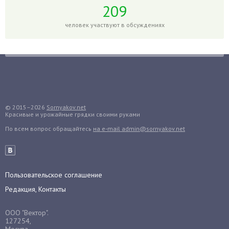
Гортензия
209
Гранат
человек участвуют в обсуждениях
Грибы
Груша
Груши
Грядки
Гуава
Гузмания
© 2015–2026
Sornyakov.net
Красивые и урожайные грядки своими руками
Дайкон
По всем вопрос обращайтесь
на e-mail admin@sornyakov.net
Декабрист
Дельфиниум
Дендробиум
Денежное дерево
Пользовательское соглашение
Диффенбахия
Редакция, Контакты
Драцена
ООО "Вектор".
Дыня
127254,