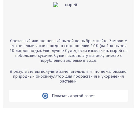
Баклажаны
Бальзамин
Бамбук
Банан
Барбарис
Срезанный или скошенный пырей не выбрасывайте. Замочите
Бархатцы
его зеленые части в воде в соотношении 1:10 (на 1 кг пырея
10 литров воды). Еще лучше будет, если измельчить пырей на
Бегония
небольшие кусочки. Сутки настоять эту вытяжку вместе с
порубленной зеленью в воде.
Белые грибы
Бирючина
В результате вы получите замечательный, и, что немаловажно,
природный биостимулятор для прорастания и укоренения
Бобовые
растений.
Боярышнык
Бруннера
Показать другой совет
Брусника
Бузина
Вазоны
Вешенки