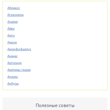
Абрикос
Аглаонема
Азалия
Айва
Алоэ
Алыча
Аморфофаллус
Ананас
Антуриум
Анютины глазки
Арахис
Арбузы
Аспарагус
Астры
Базилик
Полезные советы