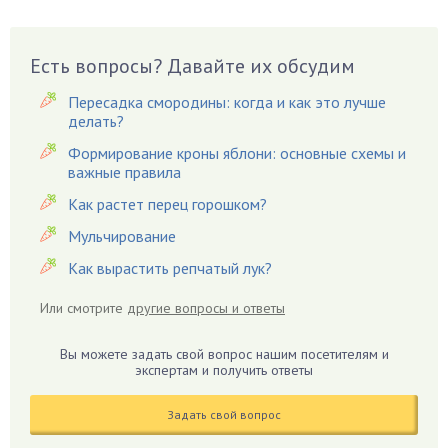
Виноград
Вишня
Вредители
Есть вопросы? Давайте их обсудим
Гардения
Пересадка смородины: когда и как это лучше
Гацания
делать?
Гвоздики
Формирование кроны яблони: основные схемы и
важные правила
Георгины
Герань
Как растет перец горошком?
Гиацинт
Мульчирование
Гибискус
Как вырастить репчатый лук?
Гиппеаструм
Или смотрите
другие вопросы и ответы
Гладиолусы
Глоксиния
Вы можете задать свой вопрос нашим посетителям и
Годжи
экспертам и получить ответы
Голубика
Задать свой вопрос
Горох