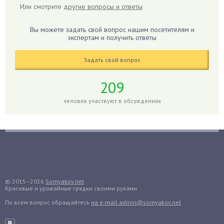
Или смотрите
другие вопросы и ответы
Герань
Гиацинт
Вы можете задать свой вопрос нашим посетителям и
экспертам и получить ответы
Гибискус
Гиппеаструм
Задать свой вопрос
Гладиолусы
Глоксиния
209
Годжи
человек участвуют в обсуждениях
Голубика
Горох
Гортензия
Гранат
Грибы
Груша
© 2015–2026
Sornyakov.net
Красивые и урожайные грядки своими руками
Груши
По всем вопрос обращайтесь
на e-mail admin@sornyakov.net
Грядки
Гуава