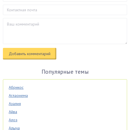
Популярные темы
Абрикос
Аглаонема
Азалия
Айва
Алоэ
Алыча