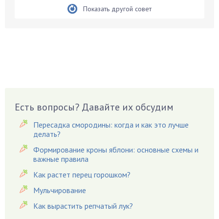
Показать другой совет
Белые грибы
Бирючина
Бобовые
Боярышнык
Бруннера
Брусника
Бузина
Есть вопросы? Давайте их обсудим
Вазоны
Вешенки
Пересадка смородины: когда и как это лучше
Виноград
делать?
Вишня
Формирование кроны яблони: основные схемы и
важные правила
Вредители
Как растет перец горошком?
Гардения
Гацания
Мульчирование
Гвоздики
Как вырастить репчатый лук?
Георгины