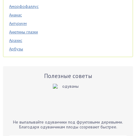
Аморфофаллус
Ананас
Антуриум
Анютины глазки
Арахис
Арбузы
Аспарагус
Астры
Базилик
Полезные советы
Баклажаны
Бальзамин
Бамбук
Банан
Барбарис
Не выпалывайте одуванчики под фруктовыми деревьями.
Бархатцы
Благодаря одуванчикам плоды созревают быстрее.
Бегония