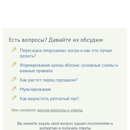
Вазоны
Вешенки
Виноград
Вишня
Вредители
Есть вопросы? Давайте их обсудим
Гардения
Пересадка смородины: когда и как это лучше
Гацания
делать?
Гвоздики
Формирование кроны яблони: основные схемы и
важные правила
Георгины
Герань
Как растет перец горошком?
Гиацинт
Мульчирование
Гибискус
Как вырастить репчатый лук?
Гиппеаструм
Или смотрите
другие вопросы и ответы
Гладиолусы
Глоксиния
Вы можете задать свой вопрос нашим посетителям и
Годжи
экспертам и получить ответы