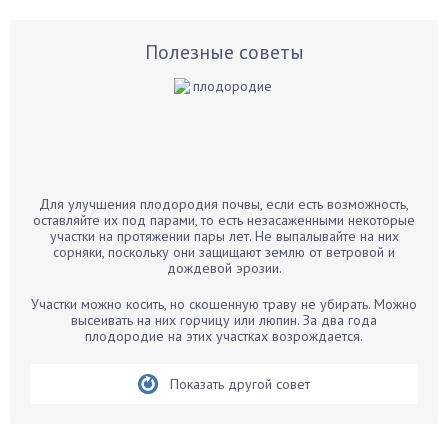
Астры
Базилик
Полезные советы
Баклажаны
Бальзамин
Бамбук
Банан
Барбарис
Для улучшения плодородия почвы, если есть возможность,
Бархатцы
оставляйте их под парами, то есть незасаженными некоторые
участки на протяжении пары лет. Не выпалывайте на них
Бегония
сорняки, поскольку они защищают землю от ветровой и
дождевой эрозии.
Белые грибы
Бирючина
Участки можно косить, но скошенную траву не убирать. Можно
высеивать на них горчицу или люпин. За два года
Бобовые
плодородие на этих участках возрождается.
Боярышнык
Бруннера
Показать другой совет
Брусника
Бузина