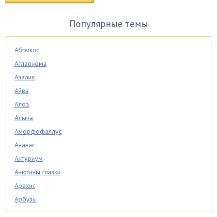
Популярные темы
Абрикос
Аглаонема
Азалия
Айва
Алоэ
Алыча
Аморфофаллус
Ананас
Антуриум
Анютины глазки
Арахис
Арбузы
Аспарагус