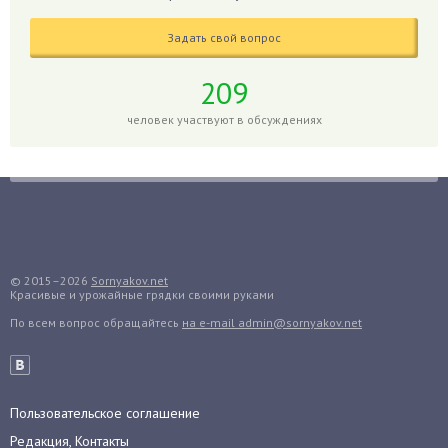
Голубика
Задать свой вопрос
Горох
Гортензия
209
Гранат
человек участвуют в обсуждениях
Грибы
Груша
Груши
Грядки
Гуава
Гузмания
© 2015–2026
Sornyakov.net
Красивые и урожайные грядки своими руками
Дайкон
По всем вопрос обращайтесь
на e-mail admin@sornyakov.net
Декабрист
Дельфиниум
Дендробиум
Денежное дерево
Пользовательское соглашение
Диффенбахия
Редакция, Контакты