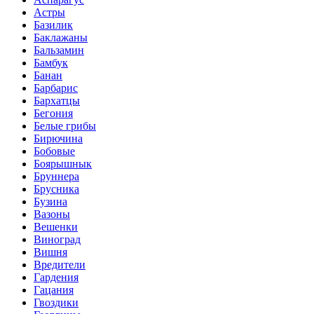
Астры
Базилик
Баклажаны
Бальзамин
Бамбук
Банан
Барбарис
Бархатцы
Бегония
Белые грибы
Бирючина
Бобовые
Боярышнык
Бруннера
Брусника
Бузина
Вазоны
Вешенки
Виноград
Вишня
Вредители
Гардения
Гацания
Гвоздики