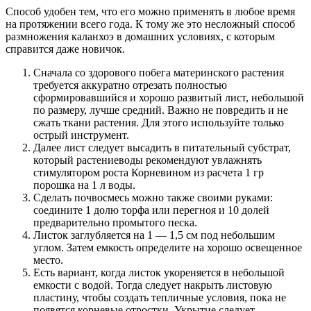
Способ удобен тем, что его можно применять в любое время
на протяжении всего года. К тому же это несложный способ
размножения каланхоэ в домашних условиях, с которым
справится даже новичок.
Сначала со здорового побега материнского растения
требуется аккуратно отрезать полностью
сформировавшийся и хорошо развитый лист, небольшой
по размеру, лучше средний. Важно не повредить и не
сжать ткани растения. Для этого используйте только
острый инструмент.
Далее лист следует высадить в питательный субстрат,
который растениеводы рекомендуют увлажнять
стимулятором роста Корневином из расчета 1 гр
порошка на 1 л воды.
Сделать почвосмесь можно также своими руками:
соедините 1 долю торфа или перегноя и 10 долей
предварительно промытого песка.
Листок заглубляется на 1 — 1,5 см под небольшим
углом. Затем емкость определите на хорошо освещенное
место.
Есть вариант, когда листок укореняется в небольшой
емкости с водой. Тогда следует накрыть листовую
пластину, чтобы создать тепличные условия, пока не
появятся корневые отростки. Укрытие следует