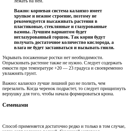
лежать на ней.
Важно: корневая система каланхоэ имеет
хрупкое и нежное строение, поэтому не
рекомендуется высаживать растения в
пластиковые, стеклянные и глазурованные
вазоны. Лучшим вариантом будет
неглазурованный горшок. Так корни будут
получать достаточное количество кислорода, а
влага не будет застаиваться и вызывать гнили.
Укрывать посаженные ростки нет необходимости.
Опрыскивать растение также не нужно. Следует содержать
емкости при температуре +20 — 23 градуса и своевременно
увлажнять грунт.
Важно: каланхоэ лучше лишний раз не полить, чем
перезалить. Когда черенок подрастет, то следует прищипнуть
верхушку для того, чтобы начала формироваться крона.
Семенами
Способ применяется достаточно редко и только в том случае,