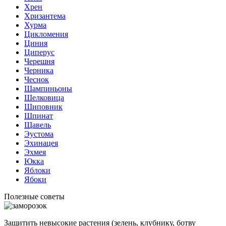
Хрен
Хризантема
Хурма
Цикломения
Циния
Циперус
Черешня
Черника
Чеснок
Шампиньоны
Шелковица
Шиповник
Шпинат
Щавель
Эустома
Эхинацея
Эхмея
Юкка
Яблоки
Ябоки
Полезные советы
Защитить невысокие растения (зелень, клубнику, ботву