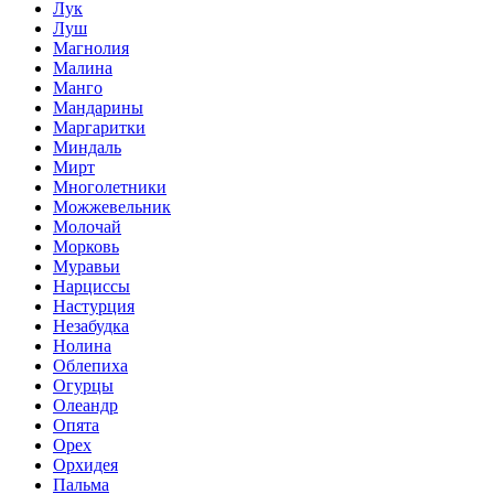
Лук
Луш
Магнолия
Малина
Манго
Мандарины
Маргаритки
Миндаль
Мирт
Многолетники
Можжевельник
Молочай
Морковь
Муравьи
Нарциссы
Настурция
Незабудка
Нолина
Облепиха
Огурцы
Олеандр
Опята
Орех
Орхидея
Пальма