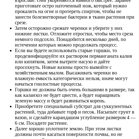
взрослые. Они укореняются намного быстрее. Заранее
приготовьте остро наточенный нож, который нужно
прокалить на огне и протереть спиртом, чтобы не
занести болезнетворные бактерии в ткани растения при
срезе.
Затем осторожно срежьте черенки и уберите у них
нижние листки. Отложите отростки, чтобы место среза
немного подсохло. Понадобится несколько дней, по
истечении которых можно продолжать процесс.
Если вы будете использовать старые горшки, то
продезинфицируйте их раствором перманганата калия
или кипятком, затем вытрите насухо и дайте
просохнуть. Новые вазоны просто вымойте с
хозяйственным мылом. Высаживать черенки во
влажную емкость категорически нельзя, иначе могут
начаться гнилостные процессы.
Горшки не должны быть очень большими в размере, так
как каланхоэ не будет цвести, а будет наращивать
зеленую массу и будет развиваться корень.
Приобретите специальный субстрат для суккулентных
растений, туда добавьте торф и песок. Насыпьте грунт в
вазон, и сделайте карандашом углубление размером 4 —
6 см. Посадите растение.
Далее хорошо уплотните землю. При этом листки
должны почти касаться поверхности почвы, но не