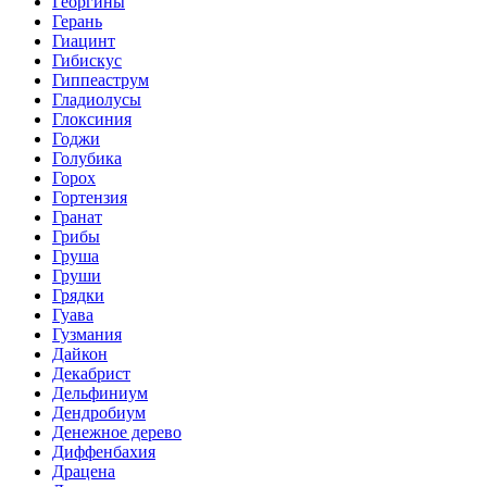
Георгины
Герань
Гиацинт
Гибискус
Гиппеаструм
Гладиолусы
Глоксиния
Годжи
Голубика
Горох
Гортензия
Гранат
Грибы
Груша
Груши
Грядки
Гуава
Гузмания
Дайкон
Декабрист
Дельфиниум
Дендробиум
Денежное дерево
Диффенбахия
Драцена