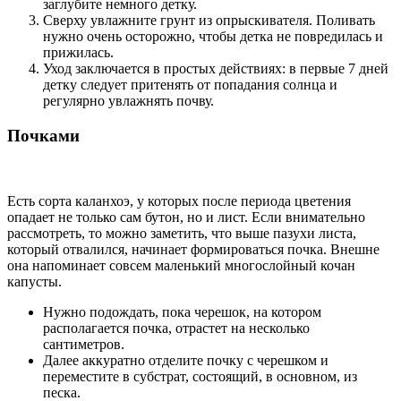
заглубите немного детку.
Сверху увлажните грунт из опрыскивателя. Поливать
нужно очень осторожно, чтобы детка не повредилась и
прижилась.
Уход заключается в простых действиях: в первые 7 дней
детку следует притенять от попадания солнца и
регулярно увлажнять почву.
Почками
Есть сорта каланхоэ, у которых после периода цветения
опадает не только сам бутон, но и лист. Если внимательно
рассмотреть, то можно заметить, что выше пазухи листа,
который отвалился, начинает формироваться почка. Внешне
она напоминает совсем маленький многослойный кочан
капусты.
Нужно подождать, пока черешок, на котором
располагается почка, отрастет на несколько
сантиметров.
Далее аккуратно отделите почку с черешком и
переместите в субстрат, состоящий, в основном, из
песка.