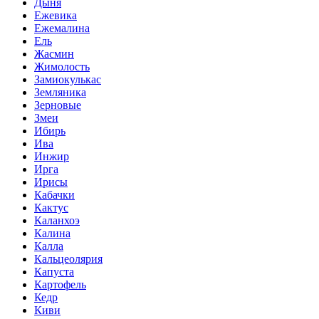
Дыня
Ежевика
Ежемалина
Ель
Жасмин
Жимолость
Замиокулькас
Земляника
Зерновые
Змеи
Ибирь
Ива
Инжир
Ирга
Ирисы
Кабачки
Кактус
Каланхоэ
Калина
Калла
Кальцеолярия
Капуста
Картофель
Кедр
Киви