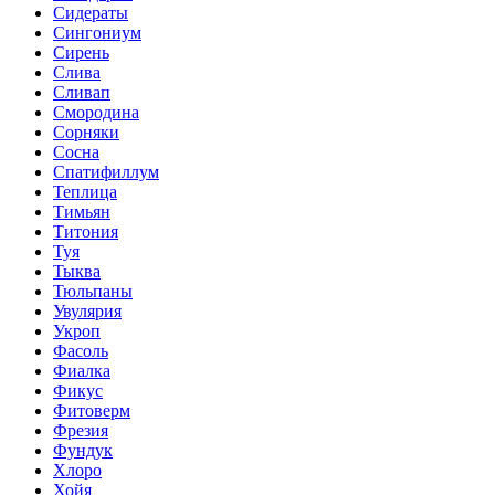
Сидераты
Сингониум
Сирень
Слива
Сливап
Смородина
Сорняки
Сосна
Спатифиллум
Теплица
Тимьян
Титония
Туя
Тыква
Тюльпаны
Увулярия
Укроп
Фасоль
Фиалка
Фикус
Фитоверм
Фрезия
Фундук
Хлоро
Хойя