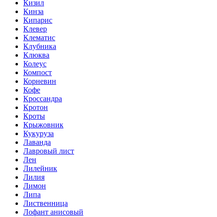
Кизил
Кинза
Кипарис
Клевер
Клематис
Клубника
Клюква
Колеус
Компост
Корневин
Кофе
Кроссандра
Кротон
Кроты
Крыжовник
Кукуруза
Лаванда
Лавровый лист
Лен
Лилейник
Лилия
Лимон
Липа
Лиственница
Лофант анисовый