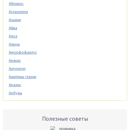
Абрикос
Аглаонема
Азалия
Айва
Алоэ
Алыча
Аморфофаллус
Ананас
Антуриум
Анютины глазки
Арахис
Арбузы
Аспарагус
Астры
Базилик
Полезные советы
Баклажаны