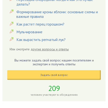
Вишня
делать?
Вредители
Формирование кроны яблони: основные схемы и
важные правила
Гардения
Гацания
Как растет перец горошком?
Гвоздики
Мульчирование
Георгины
Как вырастить репчатый лук?
Герань
Или смотрите
другие вопросы и ответы
Гиацинт
Гибискус
Вы можете задать свой вопрос нашим посетителям и
Гиппеаструм
экспертам и получить ответы
Гладиолусы
Задать свой вопрос
Глоксиния
Годжи
209
Голубика
человек участвуют в обсуждениях
Горох
Гортензия