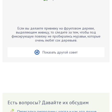
Бальзамин
Бамбук
Банан
Барбарис
Если вы делаете прививку на фруктовом дереве,
Бархатцы
выделяющем живицу, то следите за тем, чтобы под
фиксирующую повязку не пробирались муравьи, которые
Бегония
очень любят сок деревьев.
Белые грибы
Бирючина
Показать другой совет
Бобовые
Боярышнык
Бруннера
Брусника
Бузина
Вазоны
Вешенки
Есть вопросы? Давайте их обсудим
Виноград
Пересадка смородины: когда и как это лучше