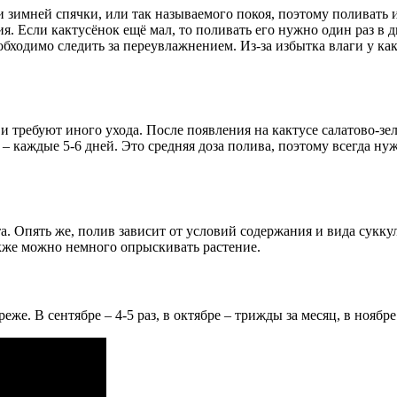
и зимней спячки, или так называемого покоя, поэтому поливать 
ния. Если кактусёнок ещё мал, то поливать его нужно один раз в
ходимо следить за переувлажнением. Из-за избытка влаги у какт
 требуют иного ухода. После появления на кактусе салатово-зел
 – каждые 5-6 дней. Это средняя доза полива, поэтому всегда н
а. Опять же, полив зависит от условий содержания и вида суккул
кже можно немного опрыскивать растение.
же. В сентябре – 4-5 раз, в октябре – трижды за месяц, в ноябре