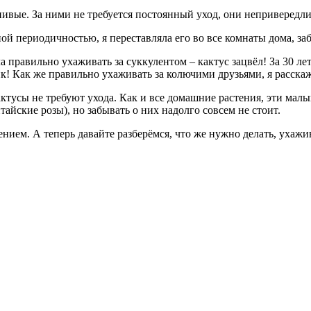
ивые. За ними не требуется постоянный уход, они непривередли
ой периодичностью, я переставляла его во все комнаты дома, заб
ала правильно ухаживать за суккулентом – кактус зацвёл! За 30 
ик! Как же правильно ухаживать за колючими друзьями, я расска
тусы не требуют ухода. Как и все домашние растения, эти малыш
айские розы), но забывать о них надолго совсем не стоит.
нием. А теперь давайте разберёмся, что же нужно делать, ухажи