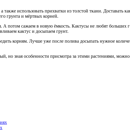
 а также использовать прихватки из толстой ткани. Доставать ка
го грунта и мёртвых корней.
ня. А потом сажаем в новую ёмкость. Кактусы не любят больших 
вливаем кактус и досыпаем грунт.
едить корням. Лучше уже после полива досыпать нужное количес
й, но зная особенности присмотра за этими растениями, можно д
ях