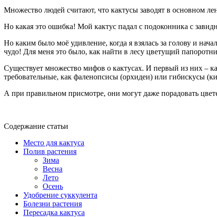
Множество людей считают, что кактусы заводят в основном лен
Но какая это ошибка! Мой кактус падал с подоконника с завидн
Но каким было моё удивление, когда я взялась за голову и нач
чудо! Для меня это было, как найти в лесу цветущий папоротн
Существует множество мифов о кактусах. И первый из них – как
требовательные, как фаленопсисы (орхидеи) или гибискусы (кит
А при правильном присмотре, они могут даже порадовать цвете
Содержание статьи
Место для кактуса
Полив растения
Зима
Весна
Лето
Осень
Удобрение суккулента
Болезни растения
Пересадка кактуса