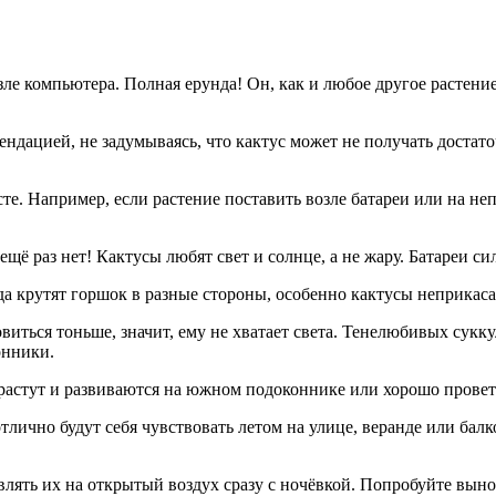
ле компьютера. Полная ерунда! Он, как и любое другое растение,
дацией, не задумываясь, что кактус может не получать достато
. Например, если растение поставить возле батареи или на непр
и ещё раз нет! Кактусы любят свет и солнце, а не жару. Батареи 
гда крутят горшок в разные стороны, особенно кактусы неприкас
виться тоньше, значит, ему не хватает света. Тенелюбивых сукк
онники.
м растут и развиваются на южном подоконнике или хорошо прове
ично будут себя чувствовать летом на улице, веранде или балкон
лять их на открытый воздух сразу с ночёвкой. Попробуйте вынос