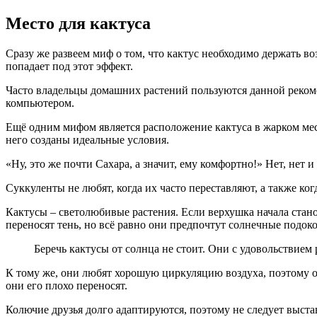
Место для кактуса
Сразу же развеем миф о том, что кактус необходимо держать воз
попадает под этот эффект.
Часто владельцы домашних растений пользуются данной рекомен
компьютером.
Ещё одним мифом является расположение кактуса в жарком месте
него созданы идеальные условия.
«Ну, это же почти Сахара, а значит, ему комфортно!» Нет, нет 
Суккуленты не любят, когда их часто переставляют, а также ко
Кактусы – светолюбивые растения. Если верхушка начала стано
переносят тень, но всё равно они предпочтут солнечные подок
Беречь кактусы от солнца не стоит. Они с удовольствие
К тому же, они любят хорошую циркуляцию воздуха, поэтому отл
они его плохо переносят.
Колючие друзья долго адаптируются, поэтому не следует выстав