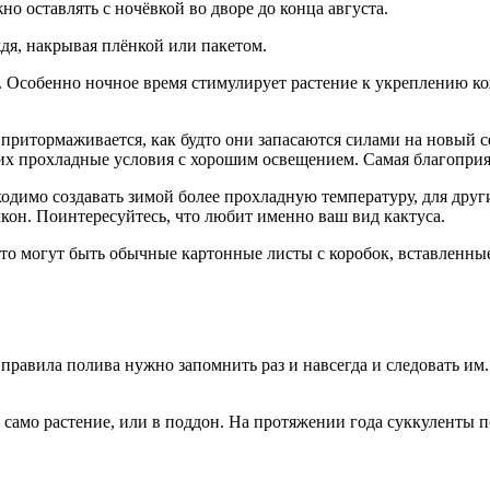
но оставлять с ночёвкой во дворе до конца августа.
ждя, накрывая плёнкой или пакетом.
 Особенно ночное время стимулирует растение к укреплению ко
притормаживается, как будто они запасаются силами на новый сез
них прохладные условия с хорошим освещением. Самая благоприят
одимо создавать зимой более прохладную температуру, для друг
лкон. Поинтересуйтесь, что любит именно ваш вид кактуса.
то могут быть обычные картонные листы с коробок, вставленные
 правила полива нужно запомнить раз и навсегда и следовать им
а само растение, или в поддон. На протяжении года суккуленты 