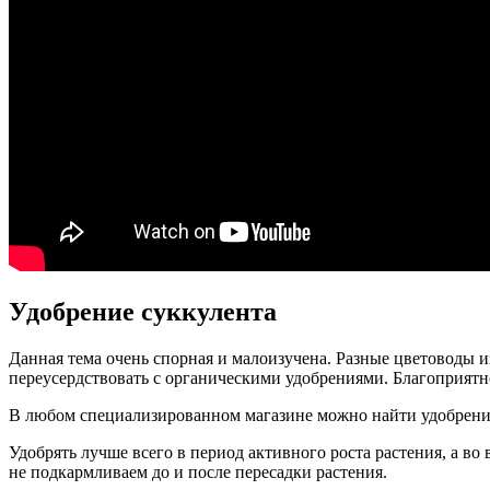
Удобрение суккулента
Данная тема очень спорная и малоизучена. Разные цветоводы и
переусердствовать с органическими удобрениями. Благоприятно
В любом специализированном магазине можно найти удобрение
Удобрять лучше всего в период активного роста растения, а во
не подкармливаем до и после пересадки растения.