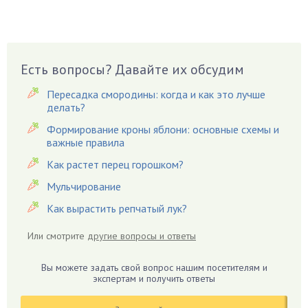
Бузина
Вазоны
Вешенки
Есть вопросы? Давайте их обсудим
Виноград
Вишня
Пересадка смородины: когда и как это лучше
делать?
Вредители
Формирование кроны яблони: основные схемы и
Гардения
важные правила
Гацания
Как растет перец горошком?
Гвоздики
Мульчирование
Георгины
Как вырастить репчатый лук?
Герань
Гиацинт
Или смотрите
другие вопросы и ответы
Гибискус
Гиппеаструм
Вы можете задать свой вопрос нашим посетителям и
экспертам и получить ответы
Гладиолусы
Глоксиния