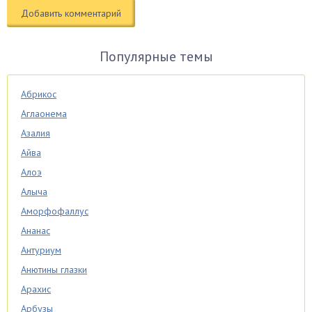
Популярные темы
Абрикос
Аглаонема
Азалия
Айва
Алоэ
Алыча
Аморфофаллус
Ананас
Антуриум
Анютины глазки
Арахис
Арбузы