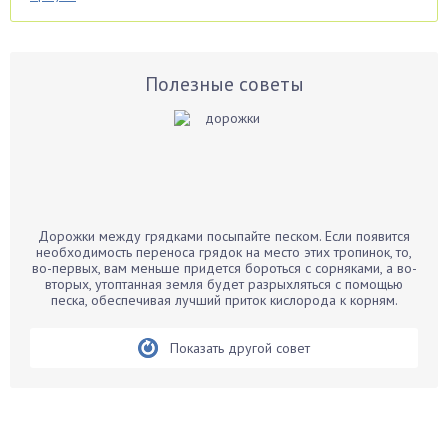
Аспарагус
Астры
Базилик
Полезные советы
Баклажаны
Бальзамин
Бамбук
Банан
Барбарис
Дорожки между грядками посыпайте песком. Если появится
Бархатцы
необходимость переноса грядок на место этих тропинок, то,
во-первых, вам меньше придется бороться с сорняками, а во-
Бегония
вторых, утоптанная земля будет разрыхляться с помощью
песка, обеспечивая лучший приток кислорода к корням.
Белые грибы
Бирючина
Показать другой совет
Бобовые
Боярышнык
Бруннера
Брусника