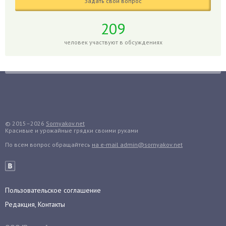
Задать свой вопрос
Годжи
209
Голубика
Горох
человек участвуют в обсуждениях
Гортензия
Гранат
Грибы
Груша
Груши
© 2015–2026
Sornyakov.net
Грядки
Красивые и урожайные грядки своими руками
Гуава
По всем вопрос обращайтесь
на e-mail admin@sornyakov.net
Гузмания
Дайкон
Декабрист
Пользовательское соглашение
Дельфиниум
Редакция, Контакты
Дендробиум
Денежное дерево