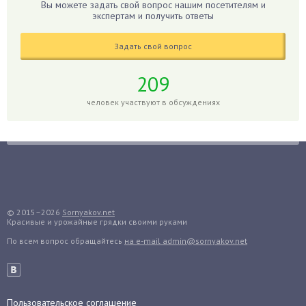
Вы можете задать свой вопрос нашим посетителям и
Гиппеаструм
экспертам и получить ответы
Гладиолусы
Задать свой вопрос
Глоксиния
Годжи
209
Голубика
человек участвуют в обсуждениях
Горох
Гортензия
Гранат
Грибы
Груша
Груши
© 2015–2026
Sornyakov.net
Красивые и урожайные грядки своими руками
Грядки
По всем вопрос обращайтесь
на e-mail admin@sornyakov.net
Гуава
Гузмания
Дайкон
Декабрист
Пользовательское соглашение