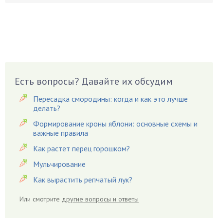
Боярышнык
Бруннера
Брусника
Бузина
Вазоны
Вешенки
Есть вопросы? Давайте их обсудим
Виноград
Пересадка смородины: когда и как это лучше
Вишня
делать?
Вредители
Формирование кроны яблони: основные схемы и
важные правила
Гардения
Гацания
Как растет перец горошком?
Гвоздики
Мульчирование
Георгины
Как вырастить репчатый лук?
Герань
Или смотрите
другие вопросы и ответы
Гиацинт
Гибискус