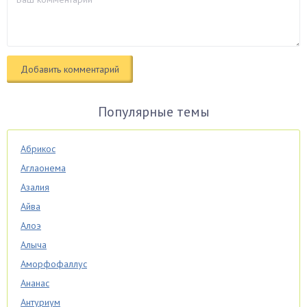
Популярные темы
Абрикос
Аглаонема
Азалия
Айва
Алоэ
Алыча
Аморфофаллус
Ананас
Антуриум