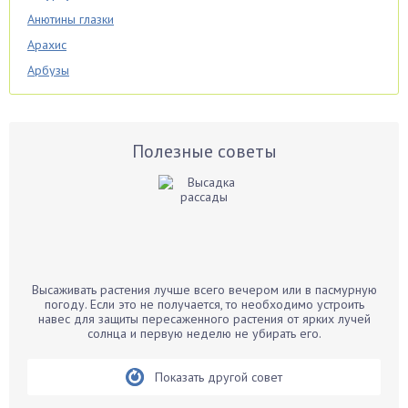
Анютины глазки
Арахис
Арбузы
Аспарагус
Астры
Базилик
Полезные советы
Баклажаны
Бальзамин
Бамбук
Банан
Барбарис
Высаживать растения лучше всего вечером или в пасмурную
Бархатцы
погоду. Если это не получается, то необходимо устроить
навес для защиты пересаженного растения от ярких лучей
Бегония
солнца и первую неделю не убирать его.
Белые грибы
Бирючина
Показать другой совет
Бобовые