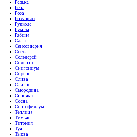
Редька
Репа
Роза
Розмарин
Руккола
Рукола
Рябина
Салат
Сансевиерия
Свекла
Сельдерей
Сидераты
Сингониум
Сирень
Слива
Сливап
Смородина
Сорняки
Сосна
Спатифиллум
Теплица
Тимьян
Титония
Туя
Тыква