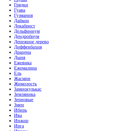
Грядки
Гуава
Гузмания
Дайкон
Декабрист
Дельфиниум
Дендробиум
Денежное дерево
Диффенбахия
Драцена
Дыня
Ежевика
Ежемалина
Ель
Жасмин
Жимолость
Замиокулькас
Земляника
Зерновые
Змеи
Ибирь
Ива
Инжир
Ирга