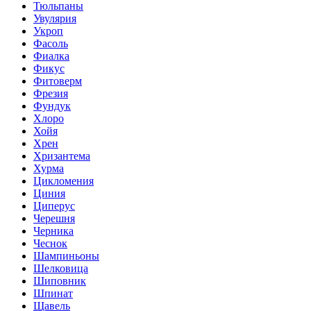
Тюльпаны
Увулярия
Укроп
Фасоль
Фиалка
Фикус
Фитоверм
Фрезия
Фундук
Хлоро
Хойя
Хрен
Хризантема
Хурма
Цикломения
Циния
Циперус
Черешня
Черника
Чеснок
Шампиньоны
Шелковица
Шиповник
Шпинат
Щавель