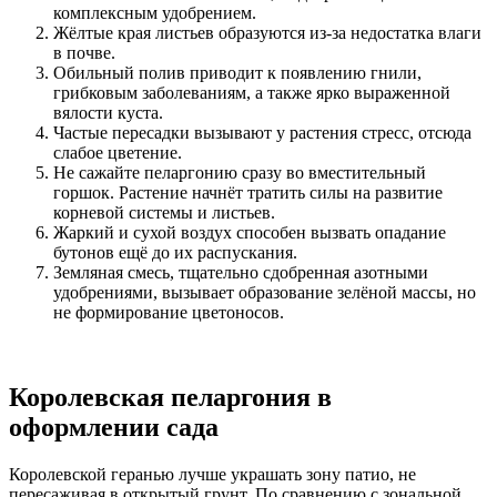
комплексным удобрением.
Жёлтые края листьев образуются из-за недостатка влаги
в почве.
Обильный полив приводит к появлению гнили,
грибковым заболеваниям, а также ярко выраженной
вялости куста.
Частые пересадки вызывают у растения стресс, отсюда
слабое цветение.
Не сажайте пеларгонию сразу во вместительный
горшок. Растение начнёт тратить силы на развитие
корневой системы и листьев.
Жаркий и сухой воздух способен вызвать опадание
бутонов ещё до их распускания.
Земляная смесь, тщательно сдобренная азотными
удобрениями, вызывает образование зелёной массы, но
не формирование цветоносов.
Королевская пеларгония в
оформлении сада
Королевской геранью лучше украшать зону патио, не
пересаживая в открытый грунт. По сравнению с зональной