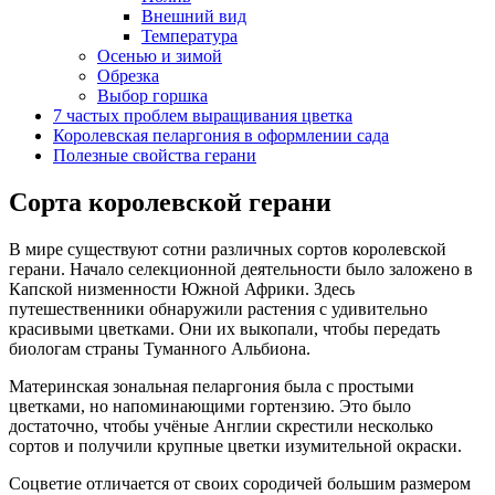
Внешний вид
Температура
Осенью и зимой
Обрезка
Выбор горшка
7 частых проблем выращивания цветка
Королевская пеларгония в оформлении сада
Полезные свойства герани
Сорта королевской герани
В мире существуют сотни различных сортов королевской
герани. Начало селекционной деятельности было заложено в
Капской низменности Южной Африки. Здесь
путешественники обнаружили растения с удивительно
красивыми цветками. Они их выкопали, чтобы передать
биологам страны Туманного Альбиона.
Материнская зональная пеларгония была с простыми
цветками, но напоминающими гортензию. Это было
достаточно, чтобы учёные Англии скрестили несколько
сортов и получили крупные цветки изумительной окраски.
Соцветие отличается от своих сородичей большим размером