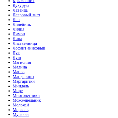
Крыжовник
Кукуруза
Лаванда
Лавровый лист
Лен
Лилейник
Лилия
Лимон
Липа
Лиственница
Лофант анисовый
Лук
Луш
Магнолия
Малина
Манго
Мандарины
Маргаритки
Миндаль
Мирт
Многолетники
Можжевельник
Молочай
Морковь
Муравьи