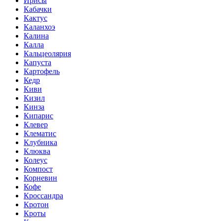
Ирисы
Кабачки
Кактус
Каланхоэ
Калина
Калла
Кальцеолярия
Капуста
Картофель
Кедр
Киви
Кизил
Кинза
Кипарис
Клевер
Клематис
Клубника
Клюква
Колеус
Компост
Корневин
Кофе
Кроссандра
Кротон
Кроты