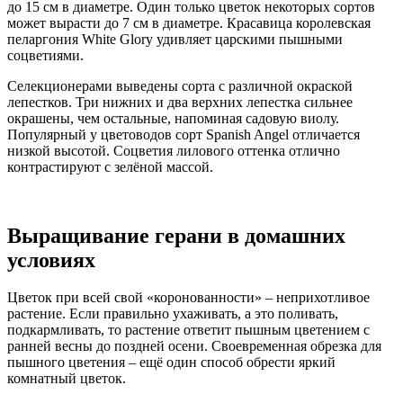
до 15 см в диаметре. Один только цветок некоторых сортов
может вырасти до 7 см в диаметре. Красавица королевская
пеларгония White Glory удивляет царскими пышными
соцветиями.
Селекционерами выведены сорта с различной окраской
лепестков. Три нижних и два верхних лепестка сильнее
окрашены, чем остальные, напоминая садовую виолу.
Популярный у цветоводов сорт Spanish Angel отличается
низкой высотой. Соцветия лилового оттенка отлично
контрастируют с зелёной массой.
Выращивание герани в домашних
условиях
Цветок при всей свой «коронованности» – неприхотливое
растение. Если правильно ухаживать, а это поливать,
подкармливать, то растение ответит пышным цветением с
ранней весны до поздней осени. Своевременная обрезка для
пышного цветения – ещё один способ обрести яркий
комнатный цветок.