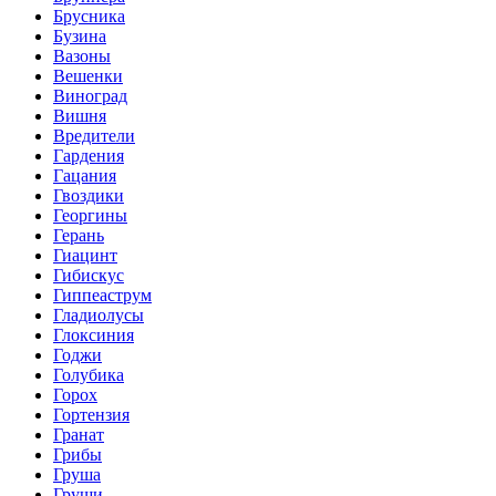
Брусника
Бузина
Вазоны
Вешенки
Виноград
Вишня
Вредители
Гардения
Гацания
Гвоздики
Георгины
Герань
Гиацинт
Гибискус
Гиппеаструм
Гладиолусы
Глоксиния
Годжи
Голубика
Горох
Гортензия
Гранат
Грибы
Груша
Груши