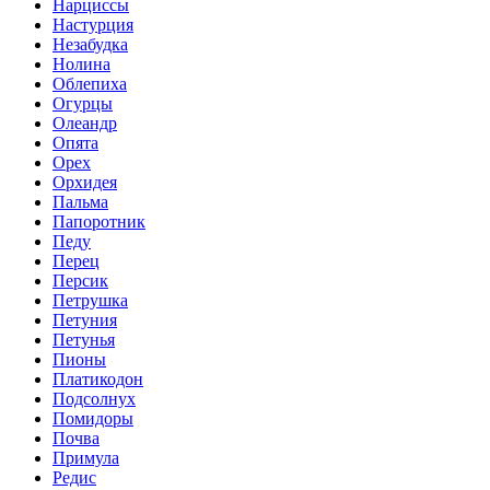
Нарциссы
Настурция
Незабудка
Нолина
Облепиха
Огурцы
Олеандр
Опята
Орех
Орхидея
Пальма
Папоротник
Педу
Перец
Персик
Петрушка
Петуния
Петунья
Пионы
Платикодон
Подсолнух
Помидоры
Почва
Примула
Редис