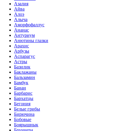
Азалия
Айва
Алоэ
Алыча
Аморфофаллус
Ананас
Антуриум
Анютины глазки
Арахис
Арбузы
Аспарагус
Астры
Базилик
Баклажаны
Бальзамин
Бамбук
Банан
Барбарис
Бархатцы
Бегония
Белые грибы
Бирючина
Бобовые
Боярышнык
Бруннера