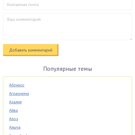
Популярные темы
Абрикос
Аглаонема
Азалия
Айва
Алоэ
Алыча