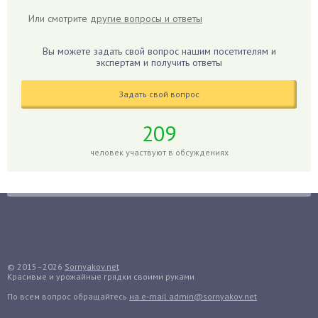
Герань
Или смотрите
другие вопросы и ответы
Гиацинт
Гибискус
Вы можете задать свой вопрос нашим посетителям и
Гиппеаструм
экспертам и получить ответы
Гладиолусы
Задать свой вопрос
Глоксиния
Годжи
209
Голубика
человек участвуют в обсуждениях
Горох
Гортензия
Гранат
Грибы
Груша
Груши
© 2015–2026
Sornyakov.net
Красивые и урожайные грядки своими руками
Грядки
По всем вопрос обращайтесь
на e-mail admin@sornyakov.net
Гуава