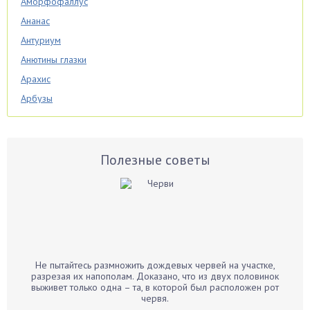
Аморфофаллус
Ананас
Антуриум
Анютины глазки
Арахис
Арбузы
Аспарагус
Астры
Базилик
Полезные советы
Баклажаны
Бальзамин
Бамбук
Банан
Барбарис
Не пытайтесь размножить дождевых червей на участке,
Бархатцы
разрезая их напополам. Доказано, что из двух половинок
выживет только одна – та, в которой был расположен рот
Бегония
червя.