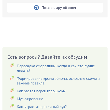
Белые грибы
Бирючина
Показать другой совет
Бобовые
Боярышнык
Бруннера
Брусника
Бузина
Вазоны
Вешенки
Есть вопросы? Давайте их обсудим
Виноград
Пересадка смородины: когда и как это лучше
Вишня
делать?
Вредители
Формирование кроны яблони: основные схемы и
важные правила
Гардения
Гацания
Как растет перец горошком?
Гвоздики
Мульчирование
Георгины
Как вырастить репчатый лук?