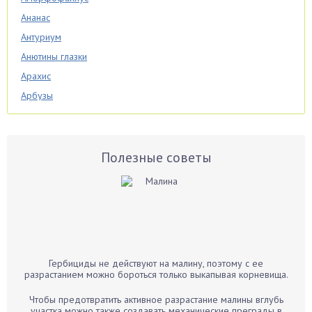
Ананас
Антуриум
Анютины глазки
Арахис
Арбузы
Аспарагус
Астры
Базилик
Полезные советы
Баклажаны
Бальзамин
Бамбук
Банан
Барбарис
Гербициды не действуют на малину, поэтому с ее
Бархатцы
разрастанием можно бороться только выкапывая корневища.
Бегония
Чтобы предотвратить активное разрастание малины вглубь
Белые грибы
участка можно также создавать механические преграды в