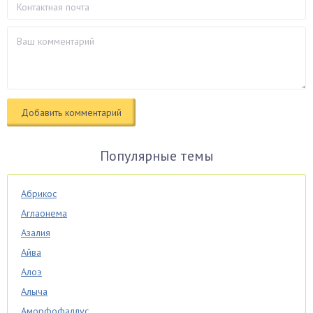
Популярные темы
Абрикос
Аглаонема
Азалия
Айва
Алоэ
Алыча
Аморфофаллус