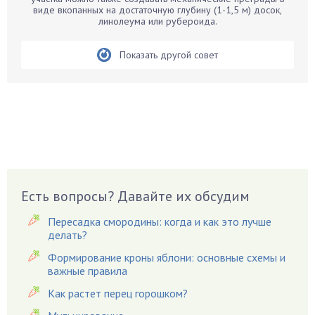
виде вкопанных на достаточную глубину (1-1,5 м) досок,
Бирючина
линолеума или рубероида.
Бобовые
Показать другой совет
Боярышнык
Бруннера
Брусника
Бузина
Вазоны
Вешенки
Виноград
Есть вопросы? Давайте их обсудим
Вишня
Вредители
Пересадка смородины: когда и как это лучше
Гардения
делать?
Гацания
Формирование кроны яблони: основные схемы и
важные правила
Гвоздики
Как растет перец горошком?
Георгины
Герань