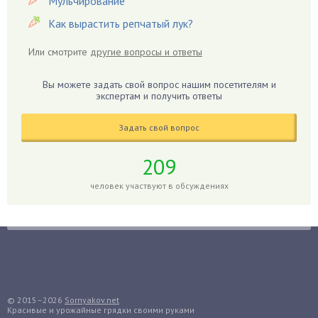
Мульчирование
Гиацинт
Как вырастить репчатый лук?
Гибискус
Или смотрите
другие вопросы и ответы
Гиппеаструм
Гладиолусы
Вы можете задать свой вопрос нашим посетителям и
экспертам и получить ответы
Глоксиния
Годжи
Задать свой вопрос
Голубика
Горох
209
Гортензия
человек участвуют в обсуждениях
Гранат
Грибы
Груша
Груши
Грядки
Гуава
© 2015–2026
Sornyakov.net
Красивые и урожайные грядки своими руками
Гузмания