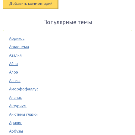
Популярные темы
Абрикос
Аглаонема
Азалия
Айва
Алоэ
Алыча
Аморфофаллус
Ананас
Антуриум
Анютины глазки
Арахис
Арбузы