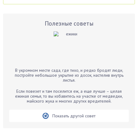
Аспарагус
Астры
Базилик
Полезные советы
Баклажаны
Бальзамин
Бамбук
Банан
Барбарис
В укромном месте сада, где тихо, и редко бродят люди,
Бархатцы
постройте небольшое укрытие из досок, настелив внутрь
листья.
Бегония
Белые грибы
Если повезет и там поселится еж, а еще лучше – целая
ежиная семья, то вы избавитесь на участке от медведки,
Бирючина
майского жука и многих других вредителей.
Бобовые
Показать другой совет
Боярышнык
Бруннера
Брусника