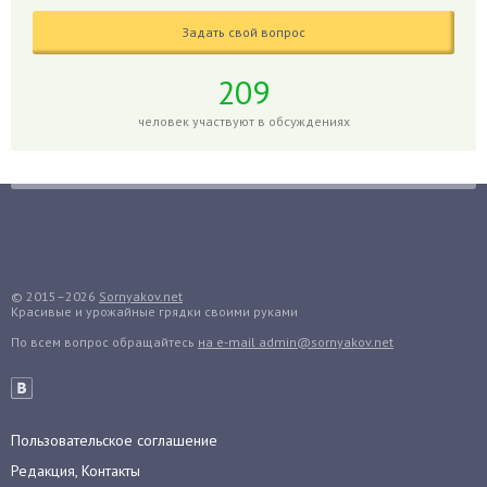
Годжи
Задать свой вопрос
Голубика
Горох
209
Гортензия
человек участвуют в обсуждениях
Гранат
Грибы
Груша
Груши
Грядки
Гуава
© 2015–2026
Sornyakov.net
Красивые и урожайные грядки своими руками
Гузмания
По всем вопрос обращайтесь
на e-mail admin@sornyakov.net
Дайкон
Декабрист
Дельфиниум
Пользовательское соглашение
Дендробиум
Редакция, Контакты
Денежное дерево