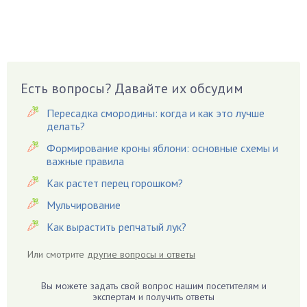
Бузина
Вазоны
Вешенки
Виноград
Есть вопросы? Давайте их обсудим
Вишня
Вредители
Пересадка смородины: когда и как это лучше
Гардения
делать?
Гацания
Формирование кроны яблони: основные схемы и
важные правила
Гвоздики
Как растет перец горошком?
Георгины
Герань
Мульчирование
Гиацинт
Как вырастить репчатый лук?
Гибискус
Или смотрите
другие вопросы и ответы
Гиппеаструм
Гладиолусы
Вы можете задать свой вопрос нашим посетителям и
экспертам и получить ответы
Глоксиния