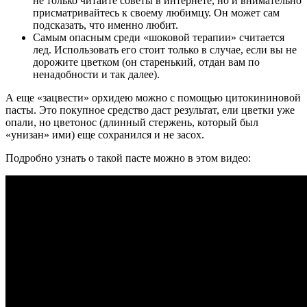
не только читайте советы в интернете, но и внимательно
присматривайтесь к своему любимцу. Он может сам
подсказать, что именно любит.
Самым опасным среди «шоковой терапии» считается
лед. Использовать его стоит только в случае, если вы не
дорожите цветком (он старенький, отдан вам по
ненадобности и так далее).
А еще «зацвести» орхидею можно с помощью цитокининовой
пасты. Это покупное средство даст результат, ели цветки уже
опали, но цветонос (длинный стержень, который был
«унизан» ими) еще сохранился и не засох.
Подробно узнать о такой пасте можно в этом видео: