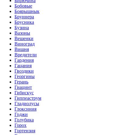
Бирючина
Бобовые
Боярышнык
Бруннера
Брусника
Бузина
Вазоны
Вешенки
Виноград
Вишня
Вредители
Гардения
Гацания
Гвоздики
Георгины
Герань
Гиацинт
Гибискус
Гиппеаструм
Гладиолусы
Глоксиния
Годжи
Голубика
Горох
Гортензия