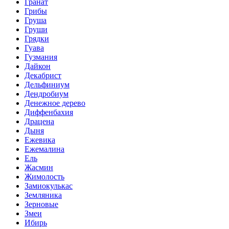
Гранат
Грибы
Груша
Груши
Грядки
Гуава
Гузмания
Дайкон
Декабрист
Дельфиниум
Дендробиум
Денежное дерево
Диффенбахия
Драцена
Дыня
Ежевика
Ежемалина
Ель
Жасмин
Жимолость
Замиокулькас
Земляника
Зерновые
Змеи
Ибирь