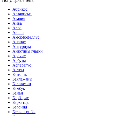
Популярные темы
Абрикос
Аглаонема
Азалия
Айва
Алоэ
Алыча
Аморфофаллус
Ананас
Антуриум
Анютины глазки
Арахис
Арбузы
Аспарагус
Астры
Базилик
Баклажаны
Бальзамин
Бамбук
Банан
Барбарис
Бархатцы
Бегония
Белые грибы