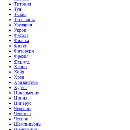
Титония
Туя
Тыква
Тюльпаны
Увулярия
Укроп
Фасоль
Фиалка
Фикус
Фитоверм
Фрезия
Фундук
Хлоро
Хойя
Хрен
Хризантема
Хурма
Цикломения
Циния
Циперус
Черешня
Черника
Чеснок
Шампиньоны
Шелковица