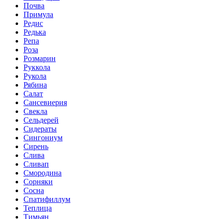
Почва
Примула
Редис
Редька
Репа
Роза
Розмарин
Руккола
Рукола
Рябина
Салат
Сансевиерия
Свекла
Сельдерей
Сидераты
Сингониум
Сирень
Слива
Сливап
Смородина
Сорняки
Сосна
Спатифиллум
Теплица
Тимьян