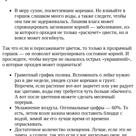
В меру сухие, посветлевшие корешки. Не вливайте в
горшок слишком много воды, а также следите, чтобы
она там не задерживалась. Лишняя влага может
спровоцировать загнивание корней — заболевание, из-
за которого орхидея не только «расхочет» цвести, но и
вовсе может погибнуть.
Так что если и пересаживаете цветок, то только в прозрачный
горшок — он позволит контролировать состояние корней. И
проследите, чтобы внутри не оказалось острых «украшений»,
о которые орхидея может пораниться!
Грамотный график полива. Вспоминать о лейке нужно
раз в две недели, увидев сухие корешки и грунт.
Впрочем, если растение вот-вот зацветет или уже радует
вас цветами, воды ему требуется чуть больше обычного.
А вот после цветения можете сделать месячный
перерыв.
Увлажнение воздуха. Оптимальные цифры — 60%. То
есть, летом возле вазона можно поставить блюдце с
водой, зимой же его лучше время от времени
опрыскивать.
Достаточное количество освещения. Лучше, если это не
лампа, а солнце, так что если у вас несколько окон, не