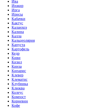
Ива
Инжир
Ирга
Ирисы
Кабачки
Кактус
Каланхоэ
Калина
Калла
Кальцеолярия
Капуста
Картофель
Кедр
Киви
Кизил
Кинза
Кипарис
Клевер
Клематис
Клубника
Клюква
Колеус
Компост
Корневин
Кофе