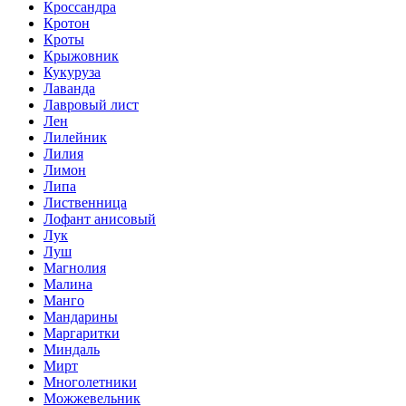
Кроссандра
Кротон
Кроты
Крыжовник
Кукуруза
Лаванда
Лавровый лист
Лен
Лилейник
Лилия
Лимон
Липа
Лиственница
Лофант анисовый
Лук
Луш
Магнолия
Малина
Манго
Мандарины
Маргаритки
Миндаль
Мирт
Многолетники
Можжевельник