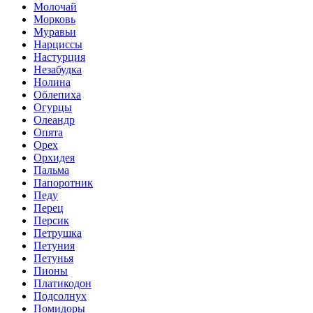
Молочай
Морковь
Муравьи
Нарциссы
Настурция
Незабудка
Нолина
Облепиха
Огурцы
Олеандр
Опята
Орех
Орхидея
Пальма
Папоротник
Педу
Перец
Персик
Петрушка
Петуния
Петунья
Пионы
Платикодон
Подсолнух
Помидоры