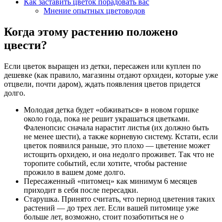
Как заставить цветок порадовать вас
Мнение опытных цветоводов
Когда этому растению положено
цвести?
Если цветок выращен из детки, пересажен или куплен по
дешевке (как правило, магазины отдают орхидеи, которые уже
отцвели, почти даром), ждать появления цветов придется
долго.
Молодая детка будет «обживаться» в новом горшке
около года, пока не решит украшаться цветками.
Фаленопсис сначала нарастит листья (их должно быть
не менее шести), а также корневую систему. Кстати, если
цветок появился раньше, это плохо — цветение может
истощить орхидею, и она недолго проживет. Так что не
торопите событий, если хотите, чтобы растение
прожило в вашем доме долго.
Пересаженный «питомец» как минимум 6 месяцев
приходит в себя после пересадки.
Старушка. Принято считать, что период цветения таких
растений — до трех лет. Если вашей питомице уже
больше лет, возможно, стоит позаботиться не о