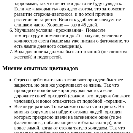
здоровыми, так что лепестки долго не будут увядать.
Если же «накормить» орхидею азотом, это затормозит
развитие стержня-цветоноса, и по этой причине
растение не зацветет. Вносить удобрение следует не
слишком часто. Хорошо — раз в 45 дней.
Улучшаем условия «проживания». Повысьте
температуру в помещении до 25 градусов, увеличьте
количество света (выше мы уже писали о фитолампе, то
есть лампе дневного освещения).
Вода для полива должна быть отстоянной (не слишком
жесткой) и подогретой.
Мнение опытных цветоводов
Стрессы действительно заставляют орхидею быстрее
зацвести, но они же укорачивают ее жизнь. Так что
проводите подобные «процедуры» часто, а если
дорожите своей орхидеей (скажем, это подарок близкого
человека), и вовсе откажитесь от подобной «терапии».
Все люди разные. То же можно сказать и о цветах. На
многих форумах вы найдете отзывы людей, орхидеи
которых прекрасно цвели на затененном окне (те же
фаленопсисы, побаивающиеся избытка солнца), или
вовсе зимой, когда от стекла тянуло холодком. Так что