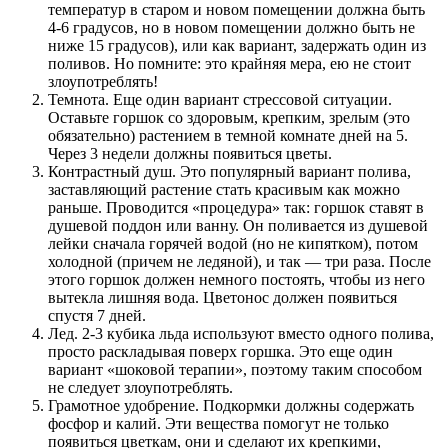
температур в старом и новом помещении должна быть
4-6 градусов, но в новом помещении должно быть не
ниже 15 градусов), или как вариант, задержать один из
поливов. Но помните: это крайняя мера, ею не стоит
злоупотреблять!
Темнота. Еще один вариант стрессовой ситуации.
Оставьте горшок со здоровым, крепким, зрелым (это
обязательно) растением в темной комнате дней на 5.
Через 3 недели должны появиться цветы.
Контрастный душ. Это популярный вариант полива,
заставляющий растение стать красивым как можно
раньше. Проводится «процедура» так: горшок ставят в
душевой поддон или ванну. Он поливается из душевой
лейки сначала горячей водой (но не кипятком), потом
холодной (причем не ледяной), и так — три раза. После
этого горшок должен немного постоять, чтобы из него
вытекла лишняя вода. Цветонос должен появиться
спустя 7 дней.
Лед. 2-3 кубика льда используют вместо одного полива,
просто раскладывая поверх горшка. Это еще один
вариант «шоковой терапии», поэтому таким способом
не следует злоупотреблять.
Грамотное удобрение. Подкормки должны содержать
фосфор и калий. Эти вещества помогут не только
появиться цветкам, они и сделают их крепкими,