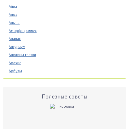
Айва
Алоэ
Алыча
Аморфофаллус
Ананас
Антуриум
Анютины глазки
Арахис
Арбузы
Аспарагус
Астры
Базилик
Полезные советы
Баклажаны
Бальзамин
Бамбук
Банан