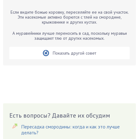
Барбарис
Если видите божью коровку, переселяйте ее на свой участок.
Бархатцы
Эти насекомые активно борются с тлей на смородине,
крыжовнике и других кустах.
Бегония
Белые грибы
А муравейники лучше переносить в сад, поскольку муравьи
защищают тлю от других насекомых.
Бирючина
Бобовые
Показать другой совет
Боярышнык
Бруннера
Брусника
Бузина
Вазоны
Вешенки
Виноград
Есть вопросы? Давайте их обсудим
Вишня
Пересадка смородины: когда и как это лучше
Вредители
делать?
Гардения