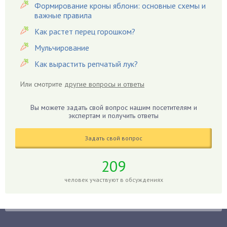
Формирование кроны яблони: основные схемы и
Гацания
важные правила
Гвоздики
Как растет перец горошком?
Георгины
Мульчирование
Герань
Как вырастить репчатый лук?
Гиацинт
Гибискус
Или смотрите
другие вопросы и ответы
Гиппеаструм
Вы можете задать свой вопрос нашим посетителям и
Гладиолусы
экспертам и получить ответы
Глоксиния
Годжи
Задать свой вопрос
Голубика
209
Горох
человек участвуют в обсуждениях
Гортензия
Гранат
Грибы
Груша