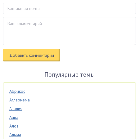
Популярные темы
Абрикос
Аглаонема
Азалия
Айва
Алоэ
Алыча