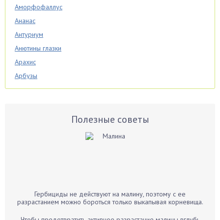
Аморфофаллус
Ананас
Антуриум
Анютины глазки
Арахис
Арбузы
Аспарагус
Астры
Базилик
Полезные советы
Баклажаны
Бальзамин
Бамбук
Банан
Барбарис
Гербициды не действуют на малину, поэтому с ее
Бархатцы
разрастанием можно бороться только выкапывая корневища.
Бегония
Чтобы предотвратить активное разрастание малины вглубь