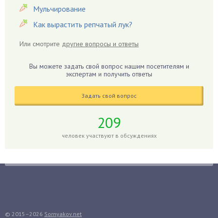
Герань
Мульчирование
Гиацинт
Как вырастить репчатый лук?
Гибискус
Или смотрите
другие вопросы и ответы
Гиппеаструм
Гладиолусы
Вы можете задать свой вопрос нашим посетителям и
экспертам и получить ответы
Глоксиния
Годжи
Задать свой вопрос
Голубика
Горох
209
Гортензия
человек участвуют в обсуждениях
Гранат
Грибы
Груша
Груши
Грядки
Гуава
© 2015–2026
Sornyakov.net