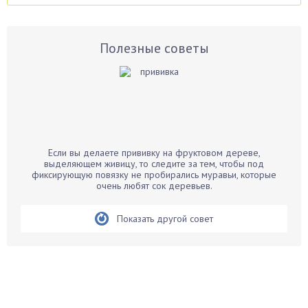
Аспарагус
Астры
Базилик
Полезные советы
Баклажаны
Бальзамин
Бамбук
Банан
Барбарис
Если вы делаете прививку на фруктовом дереве,
Бархатцы
выделяющем живицу, то следите за тем, чтобы под
фиксирующую повязку не пробирались муравьи, которые
Бегония
очень любят сок деревьев.
Белые грибы
Бирючина
Показать другой совет
Бобовые
Боярышнык
Бруннера
Брусника