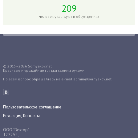
Годжи
209
Голубика
человек участвуют в обсуждениях
Горох
Гортензия
Гранат
Грибы
Груша
Груши
© 2015–2026
Sornyakov.net
Красивые и урожайные грядки своими руками
Грядки
По всем вопрос обращайтесь
на e-mail admin@sornyakov.net
Гуава
Гузмания
Дайкон
Декабрист
Пользовательское соглашение
Дельфиниум
Редакция, Контакты
Дендробиум
ООО "Вектор".
Денежное дерево
127254,