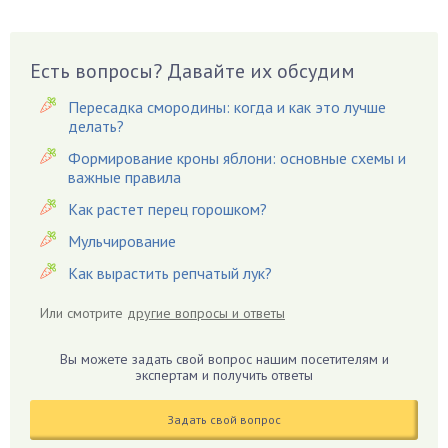
Бузина
Вазоны
Вешенки
Есть вопросы? Давайте их обсудим
Виноград
Пересадка смородины: когда и как это лучше
Вишня
делать?
Вредители
Формирование кроны яблони: основные схемы и
важные правила
Гардения
Гацания
Как растет перец горошком?
Гвоздики
Мульчирование
Георгины
Как вырастить репчатый лук?
Герань
Или смотрите
другие вопросы и ответы
Гиацинт
Гибискус
Вы можете задать свой вопрос нашим посетителям и
Гиппеаструм
экспертам и получить ответы
Гладиолусы
Задать свой вопрос
Глоксиния