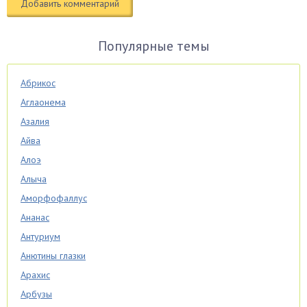
Популярные темы
Абрикос
Аглаонема
Азалия
Айва
Алоэ
Алыча
Аморфофаллус
Ананас
Антуриум
Анютины глазки
Арахис
Арбузы