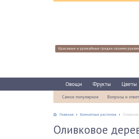
Красивые и урожайные грядки своими рукам
Овощи
Фрукты
Цветы
Самое популярное
Вопросы и отве
Главная
Комнатные растения
Оливково
Оливковое дерев