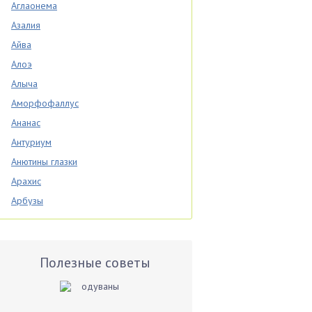
Аглаонема
Азалия
Айва
Алоэ
Алыча
Аморфофаллус
Ананас
Антуриум
Анютины глазки
Арахис
Арбузы
Аспарагус
Астры
Базилик
Полезные советы
Баклажаны
Бальзамин