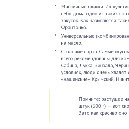
Масличные оливки. Их культив
себя дома один из таких сор
закусок. Как называются таки
Франтоньо.
Универсальные (комбинированн
на масло.
Столовые сорта. Самые вкусны
всего рекомендованы для ком
Сабина, Лукка, Зинзала, Чери
условиях, люди очень хвалят
«нашенские» Крымский, Никит
Помните: растущее на
штук (600 г) — вот ск
Зато как красиво оно