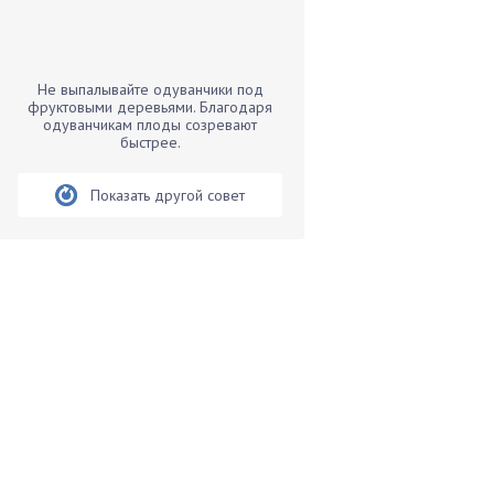
Бамбук
Банан
Барбарис
Не выпалывайте одуванчики под
Бархатцы
фруктовыми деревьями. Благодаря
одуванчикам плоды созревают
Бегония
быстрее.
Белые грибы
Бирючина
Показать другой совет
Бобовые
Боярышнык
Бруннера
Брусника
Бузина
Вазоны
Вешенки
Виноград
Вишня