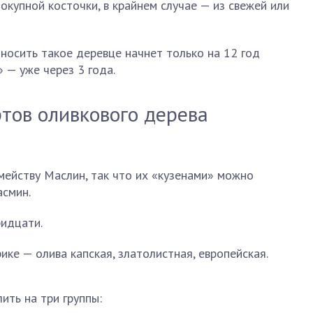
покупной косточки, в крайнем случае — из свежей или
оносить такое деревце начнет только на 12 год
» — уже через 3 года.
ртов оливкового дерева
мейству Маслин, так что их «кузенами» можно
асмин.
ридцати.
ке — олива капская, златолистная, европейская.
ить на три группы: