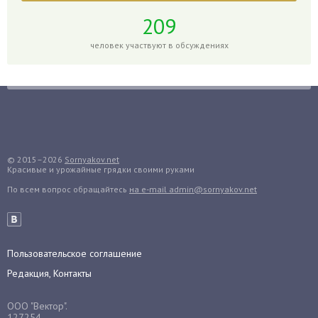
Горох
209
Гортензия
человек участвуют в обсуждениях
Гранат
Грибы
Груша
Груши
Грядки
Гуава
© 2015–2026
Sornyakov.net
Красивые и урожайные грядки своими руками
Гузмания
По всем вопрос обращайтесь
на e-mail admin@sornyakov.net
Дайкон
Декабрист
Дельфиниум
Пользовательское соглашение
Дендробиум
Редакция, Контакты
Денежное дерево
Диффенбахия
ООО "Вектор".
Драцена
127254,