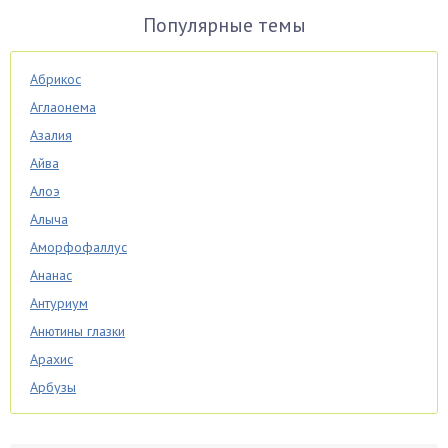
Популярные темы
Абрикос
Аглаонема
Азалия
Айва
Алоэ
Алыча
Аморфофаллус
Ананас
Антуриум
Анютины глазки
Арахис
Арбузы
Аспарагус
Астры