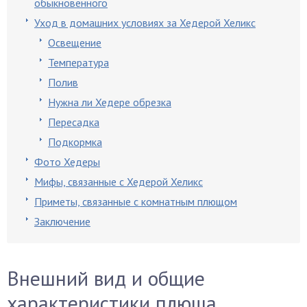
обыкновенного
Уход в домашних условиях за Хедерой Хеликс
Освещение
Температура
Полив
Нужна ли Хедере обрезка
Пересадка
Подкормка
Фото Хедеры
Мифы, связанные с Хедерой Хеликс
Приметы, связанные с комнатным плющом
Заключение
Внешний вид и общие
характеристики плюща