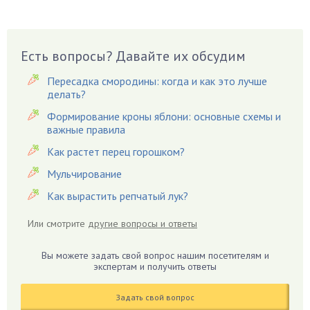
Вешенки
Виноград
Есть вопросы? Давайте их обсудим
Вишня
Вредители
Пересадка смородины: когда и как это лучше
Гардения
делать?
Гацания
Формирование кроны яблони: основные схемы и
важные правила
Гвоздики
Как растет перец горошком?
Георгины
Герань
Мульчирование
Гиацинт
Как вырастить репчатый лук?
Гибискус
Или смотрите
другие вопросы и ответы
Гиппеаструм
Гладиолусы
Вы можете задать свой вопрос нашим посетителям и
экспертам и получить ответы
Глоксиния
Годжи
Задать свой вопрос
Голубика