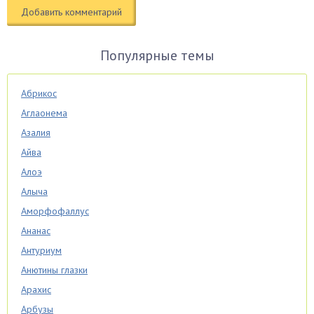
Популярные темы
Абрикос
Аглаонема
Азалия
Айва
Алоэ
Алыча
Аморфофаллус
Ананас
Антуриум
Анютины глазки
Арахис
Арбузы