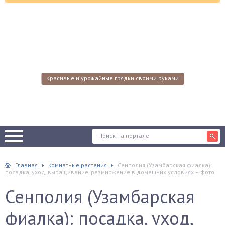
Красивые и урожайные грядки своими руками
Главная
Комнатные растения
Сенполия (Узамбарская фиалка):
посадка, уход, выращивание, размножение в домашних условиях + фото
Сенполия (Узамбарская
фиалка): посадка, уход,