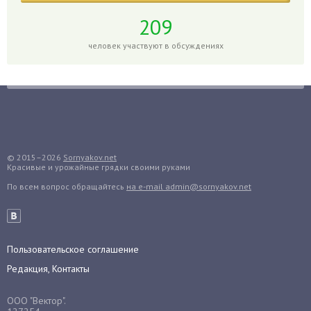
Годжи
209
Голубика
человек участвуют в обсуждениях
Горох
Гортензия
Гранат
Грибы
Груша
Груши
© 2015–2026
Sornyakov.net
Красивые и урожайные грядки своими руками
Грядки
По всем вопрос обращайтесь
на e-mail admin@sornyakov.net
Гуава
Гузмания
Дайкон
Декабрист
Пользовательское соглашение
Дельфиниум
Редакция, Контакты
Дендробиум
ООО "Вектор".
Денежное дерево