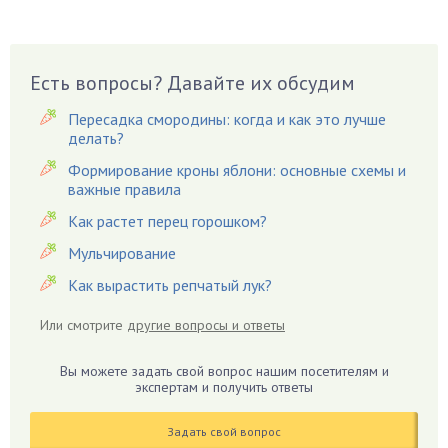
Бузина
Вазоны
Вешенки
Есть вопросы? Давайте их обсудим
Виноград
Пересадка смородины: когда и как это лучше
Вишня
делать?
Вредители
Формирование кроны яблони: основные схемы и
важные правила
Гардения
Гацания
Как растет перец горошком?
Гвоздики
Мульчирование
Георгины
Как вырастить репчатый лук?
Герань
Или смотрите
другие вопросы и ответы
Гиацинт
Гибискус
Вы можете задать свой вопрос нашим посетителям и
Гиппеаструм
экспертам и получить ответы
Гладиолусы
Задать свой вопрос
Глоксиния