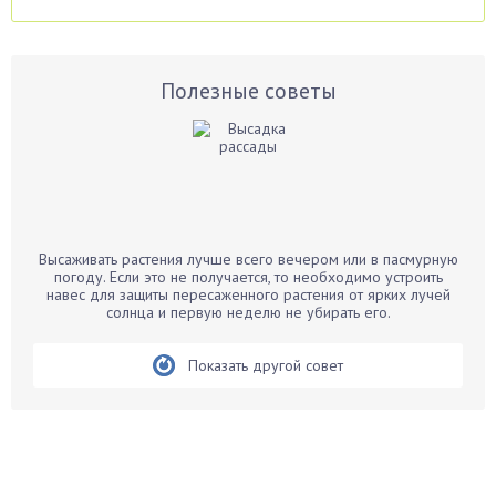
Аспарагус
Астры
Базилик
Полезные советы
Баклажаны
Бальзамин
Бамбук
Банан
Барбарис
Высаживать растения лучше всего вечером или в пасмурную
Бархатцы
погоду. Если это не получается, то необходимо устроить
навес для защиты пересаженного растения от ярких лучей
Бегония
солнца и первую неделю не убирать его.
Белые грибы
Бирючина
Показать другой совет
Бобовые
Боярышнык
Бруннера
Брусника