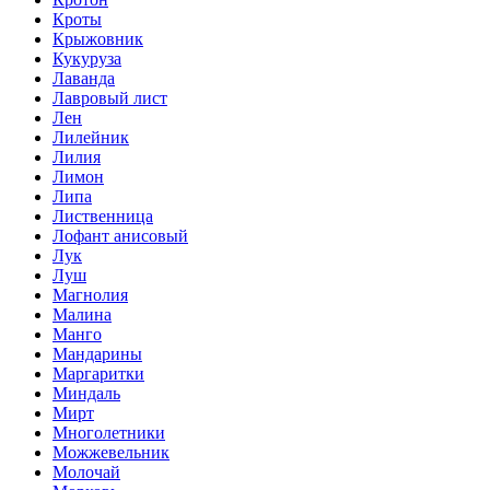
Кроты
Крыжовник
Кукуруза
Лаванда
Лавровый лист
Лен
Лилейник
Лилия
Лимон
Липа
Лиственница
Лофант анисовый
Лук
Луш
Магнолия
Малина
Манго
Мандарины
Маргаритки
Миндаль
Мирт
Многолетники
Можжевельник
Молочай