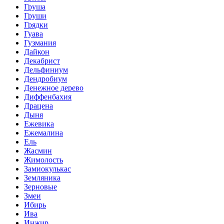
Груша
Груши
Грядки
Гуава
Гузмания
Дайкон
Декабрист
Дельфиниум
Дендробиум
Денежное дерево
Диффенбахия
Драцена
Дыня
Ежевика
Ежемалина
Ель
Жасмин
Жимолость
Замиокулькас
Земляника
Зерновые
Змеи
Ибирь
Ива
Инжир