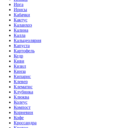
Ирга
Ирисы
Кабачки
Кактус
Каланхоэ
Калина
Калла
Кальцеолярия
Капуста
Картофель
Кедр
Киви
Кизил
Кинза
Кипарис
Клевер
Клематис
Клубника
Клюква
Колеус
Компост
Корневин
Кофе
Кроссандра
Кротон