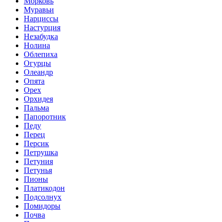
Морковь
Муравьи
Нарциссы
Настурция
Незабудка
Нолина
Облепиха
Огурцы
Олеандр
Опята
Орех
Орхидея
Пальма
Папоротник
Педу
Перец
Персик
Петрушка
Петуния
Петунья
Пионы
Платикодон
Подсолнух
Помидоры
Почва