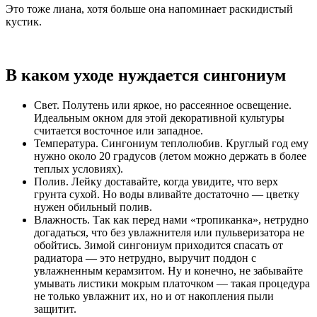
Это тоже лиана, хотя больше она напоминает раскидистый
кустик.
В каком уходе нуждается сингониум
Свет. Полутень или яркое, но рассеянное освещение.
Идеальным окном для этой декоративной культуры
считается восточное или западное.
Температура. Сингониум теплолюбив. Круглый год ему
нужно около 20 градусов (летом можно держать в более
теплых условиях).
Полив. Лейку доставайте, когда увидите, что верх
грунта сухой. Но воды вливайте достаточно — цветку
нужен обильный полив.
Влажность. Так как перед нами «тропиканка», нетрудно
догадаться, что без увлажнителя или пульверизатора не
обойтись. Зимой сингониум приходится спасать от
радиатора — это нетрудно, выручит поддон с
увлажненным керамзитом. Ну и конечно, не забывайте
умывать листики мокрым платочком — такая процедура
не только увлажнит их, но и от накопления пыли
защитит.