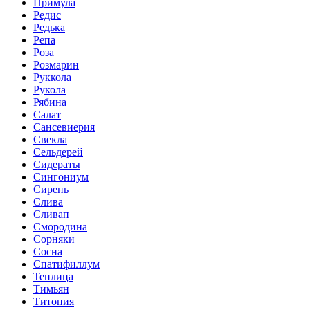
Примула
Редис
Редька
Репа
Роза
Розмарин
Руккола
Рукола
Рябина
Салат
Сансевиерия
Свекла
Сельдерей
Сидераты
Сингониум
Сирень
Слива
Сливап
Смородина
Сорняки
Сосна
Спатифиллум
Теплица
Тимьян
Титония