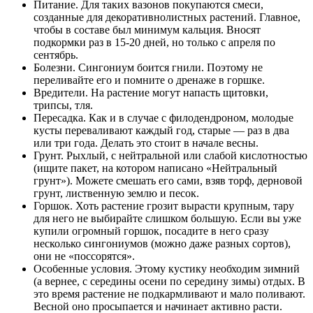
Питание. Для таких вазонов покупаются смеси,
созданные для декоративнолистных растений. Главное,
чтобы в составе был минимум кальция. Вносят
подкормки раз в 15-20 дней, но только с апреля по
сентябрь.
Болезни. Сингониум боится гнили. Поэтому не
переливайте его и помните о дренаже в горшке.
Вредители. На растение могут напасть щитовки,
трипсы, тля.
Пересадка. Как и в случае с филодендроном, молодые
кусты переваливают каждый год, старые — раз в два
или три года. Делать это стоит в начале весны.
Грунт. Рыхлый, с нейтральной или слабой кислотностью
(ищите пакет, на котором написано «Нейтральный
грунт»). Можете смешать его сами, взяв торф, дерновой
грунт, лиственную землю и песок.
Горшок. Хоть растение грозит вырасти крупным, тару
для него не выбирайте слишком большую. Если вы уже
купили огромный горшок, посадите в него сразу
несколько сингониумов (можно даже разных сортов),
они не «поссорятся».
Особенные условия. Этому кустику необходим зимний
(а вернее, с середины осени по середину зимы) отдых. В
это время растение не подкармливают и мало поливают.
Весной оно просыпается и начинает активно расти.