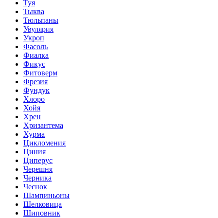
Туя
Тыква
Тюльпаны
Увулярия
Укроп
Фасоль
Фиалка
Фикус
Фитоверм
Фрезия
Фундук
Хлоро
Хойя
Хрен
Хризантема
Хурма
Цикломения
Циния
Циперус
Черешня
Черника
Чеснок
Шампиньоны
Шелковица
Шиповник