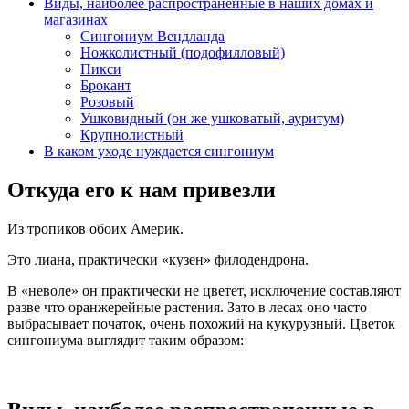
Виды, наиболее распространенные в наших домах и
магазинах
Сингониум Вендланда
Ножколистный (подофилловый)
Пикси
Брокант
Розовый
Ушковидный (он же ушковатый, ауритум)
Крупнолистный
В каком уходе нуждается сингониум
Откуда его к нам привезли
Из тропиков обоих Америк.
Это лиана, практически «кузен» филодендрона.
В «неволе» он практически не цветет, исключение составляют
разве что оранжерейные растения. Зато в лесах оно часто
выбрасывает початок, очень похожий на кукурузный. Цветок
сингониума выглядит таким образом: