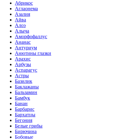
Абрикос
Аглаонема
Азалия
Айва
Алоэ
Алыча
Аморфофаллус
Ананас
Антуриум
Анютины глазки
Арахис
Арбузы
Аспарагус
Астры
Базилик
Баклажаны
Бальзамин
Бамбук
Банан
Барбарис
Бархатцы
Бегония
Белые грибы
Бирючина
Бобовые