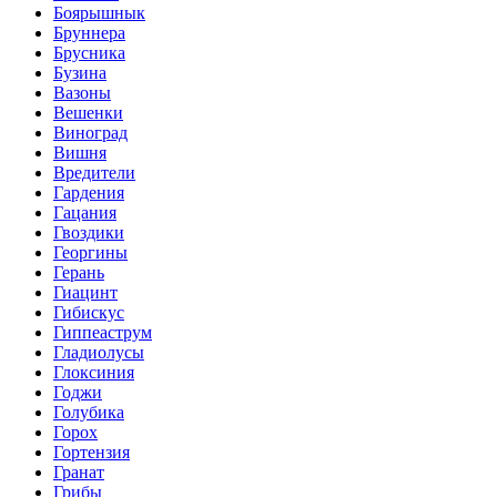
Боярышнык
Бруннера
Брусника
Бузина
Вазоны
Вешенки
Виноград
Вишня
Вредители
Гардения
Гацания
Гвоздики
Георгины
Герань
Гиацинт
Гибискус
Гиппеаструм
Гладиолусы
Глоксиния
Годжи
Голубика
Горох
Гортензия
Гранат
Грибы