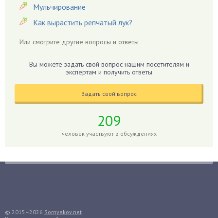
Гвоздики
Мульчирование
Георгины
Как вырастить репчатый лук?
Герань
Или смотрите
другие вопросы и ответы
Гиацинт
Гибискус
Вы можете задать свой вопрос нашим посетителям и
Гиппеаструм
экспертам и получить ответы
Гладиолусы
Задать свой вопрос
Глоксиния
Годжи
209
Голубика
человек участвуют в обсуждениях
Горох
Гортензия
Гранат
Грибы
Груша
Груши
© 2015–2026
Sornyakov.net