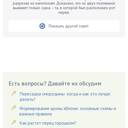
Бархатцы
разрезая их напополам. Доказано, что из двух половинок
выживет только одна – та, в которой был расположен рот
Бегония
червя.
Белые грибы
Бирючина
Показать другой совет
Бобовые
Боярышнык
Бруннера
Брусника
Бузина
Вазоны
Вешенки
Есть вопросы? Давайте их обсудим
Виноград
Пересадка смородины: когда и как это лучше
Вишня
делать?
Вредители
Формирование кроны яблони: основные схемы и
важные правила
Гардения
Гацания
Как растет перец горошком?