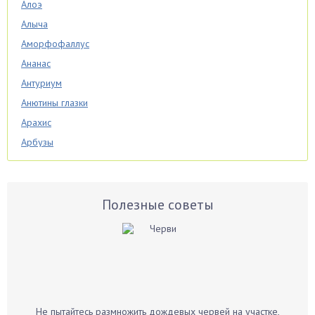
Алоэ
Алыча
Аморфофаллус
Ананас
Антуриум
Анютины глазки
Арахис
Арбузы
Аспарагус
Астры
Базилик
Полезные советы
Баклажаны
Бальзамин
Бамбук
Банан
Барбарис
Не пытайтесь размножить дождевых червей на участке,