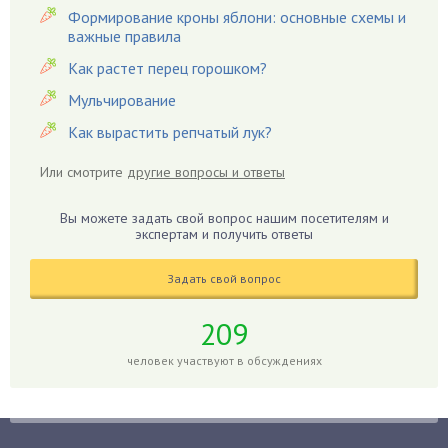
Гацания
Формирование кроны яблони: основные схемы и
важные правила
Гвоздики
Как растет перец горошком?
Георгины
Герань
Мульчирование
Гиацинт
Как вырастить репчатый лук?
Гибискус
Или смотрите
другие вопросы и ответы
Гиппеаструм
Гладиолусы
Вы можете задать свой вопрос нашим посетителям и
экспертам и получить ответы
Глоксиния
Годжи
Задать свой вопрос
Голубика
Горох
209
Гортензия
человек участвуют в обсуждениях
Гранат
Грибы
Груша