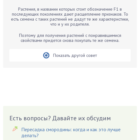
Барбарис
Растения, в названии которых стоит обозначение F1 в
Бархатцы
последующих поколениях дают расщепление признаков. То
есть семена с таких растений не дадут те же характеристики,
Бегония
что и у их родителя.
Белые грибы
Поэтому для получения растений с понравившимися
Бирючина
свойствами придется снова покупать те же семена.
Бобовые
Показать другой совет
Боярышнык
Бруннера
Брусника
Бузина
Вазоны
Вешенки
Виноград
Есть вопросы? Давайте их обсудим
Вишня
Вредители
Пересадка смородины: когда и как это лучше
Гардения
делать?