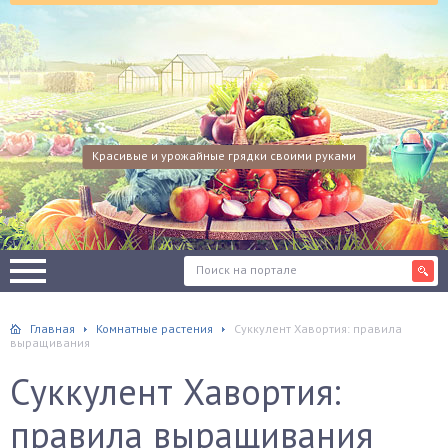
Красивые и урожайные грядки своими руками
Главная
Комнатные растения
Суккулент Хавортия: правила
выращивания
Суккулент Хавортия:
правила выращивания