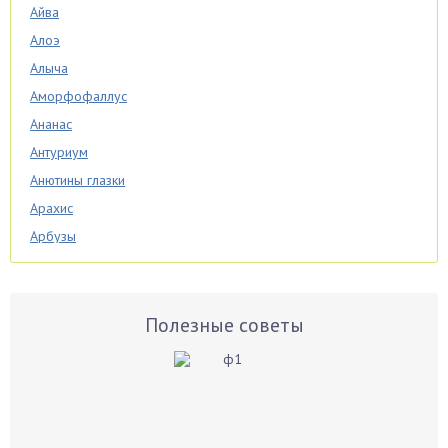
Айва
Алоэ
Алыча
Аморфофаллус
Ананас
Антуриум
Анютины глазки
Арахис
Арбузы
Аспарагус
Астры
Базилик
Полезные советы
Баклажаны
Бальзамин
Бамбук
Банан