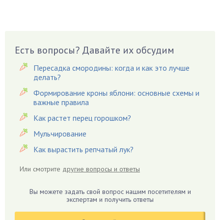
Вешенки
Виноград
Вишня
Вредители
Есть вопросы? Давайте их обсудим
Гардения
Пересадка смородины: когда и как это лучше
Гацания
делать?
Гвоздики
Формирование кроны яблони: основные схемы и
важные правила
Георгины
Герань
Как растет перец горошком?
Гиацинт
Мульчирование
Гибискус
Как вырастить репчатый лук?
Гиппеаструм
Или смотрите
другие вопросы и ответы
Гладиолусы
Глоксиния
Вы можете задать свой вопрос нашим посетителям и
Годжи
экспертам и получить ответы
Голубика