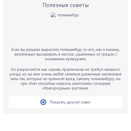
Базилик
Полезные советы
Баклажаны
Бальзамин
Бамбук
Банан
Барбарис
Если вы решили вырастить топинамбур, то его, как и малину,
Бархатцы
желательно высаживать в местах, удаленных от грядок с
основными культурами.
Бегония
Белые грибы
Он разрастается как сорняк, практически не требуя никакого
ухода, но на нем очень любят селиться различные насекомые
Бирючина
типа тли, которые не приносят вред самому топинамбуру, но
при этом способны напрочь уничтожить соседние
Бобовые
«благородные» растения.
Боярышнык
Бруннера
Показать другой совет
Брусника
Бузина
Вазоны