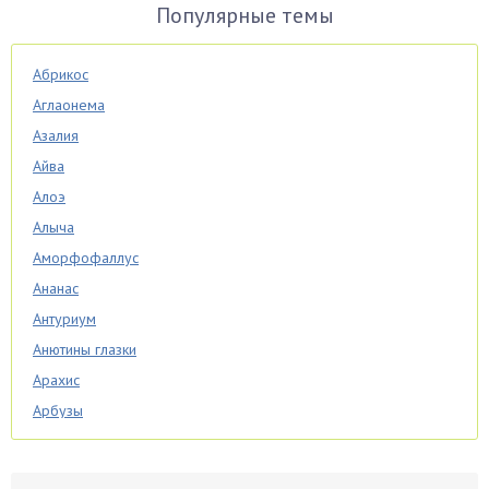
Популярные темы
Абрикос
Аглаонема
Азалия
Айва
Алоэ
Алыча
Аморфофаллус
Ананас
Антуриум
Анютины глазки
Арахис
Арбузы
Аспарагус
Астры