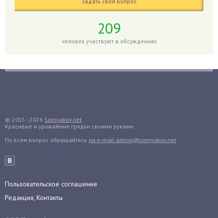
Задать свой вопрос
Горох
Гортензия
209
Гранат
человек участвуют в обсуждениях
Грибы
Груша
Груши
Грядки
Гуава
Гузмания
© 2015–2026
Sornyakov.net
Красивые и урожайные грядки своими руками
Дайкон
По всем вопрос обращайтесь
на e-mail admin@sornyakov.net
Декабрист
Дельфиниум
Дендробиум
Денежное дерево
Пользовательское соглашение
Диффенбахия
Редакция, Контакты
Драцена