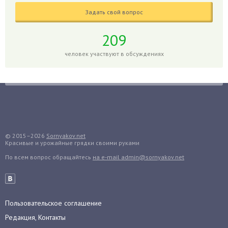
Гладиолусы
Задать свой вопрос
Глоксиния
Годжи
209
Голубика
человек участвуют в обсуждениях
Горох
Гортензия
Гранат
Грибы
Груша
Груши
© 2015–2026
Sornyakov.net
Красивые и урожайные грядки своими руками
Грядки
По всем вопрос обращайтесь
на e-mail admin@sornyakov.net
Гуава
Гузмания
Дайкон
Декабрист
Пользовательское соглашение
Дельфиниум
Редакция, Контакты