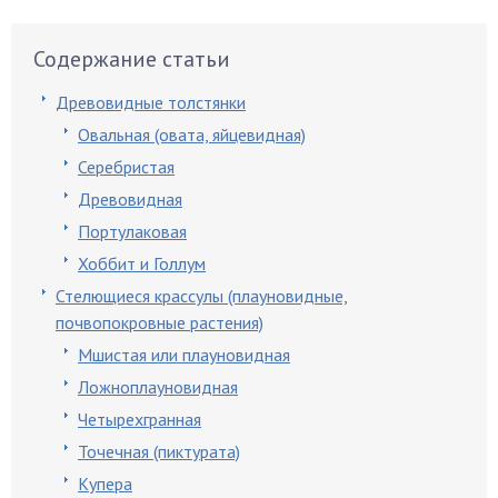
Содержание статьи
Древовидные толстянки
Овальная (овата, яйцевидная)
Серебристая
Древовидная
Портулаковая
Хоббит и Голлум
Стелющиеся крассулы (плауновидные,
почвопокровные растения)
Мшистая или плауновидная
Ложноплауновидная
Четырехгранная
Точечная (пиктурата)
Купера