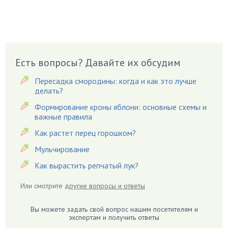
Бруннера
Брусника
Бузина
Вазоны
Вешенки
Есть вопросы? Давайте их обсудим
Виноград
Пересадка смородины: когда и как это лучше
Вишня
делать?
Вредители
Формирование кроны яблони: основные схемы и
важные правила
Гардения
Гацания
Как растет перец горошком?
Гвоздики
Мульчирование
Георгины
Как вырастить репчатый лук?
Герань
Или смотрите
другие вопросы и ответы
Гиацинт
Гибискус
Вы можете задать свой вопрос нашим посетителям и
Гиппеаструм
экспертам и получить ответы