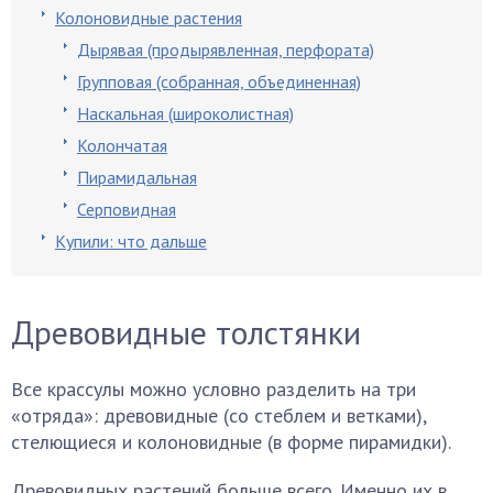
Колоновидные растения
Дырявая (продырявленная, перфората)
Групповая (собранная, объединенная)
Наскальная (широколистная)
Колончатая
Пирамидальная
Серповидная
Купили: что дальше
Древовидные толстянки
Все крассулы можно условно разделить на три
«отряда»: древовидные (со стеблем и ветками),
стелющиеся и колоновидные (в форме пирамидки).
Древовидных растений больше всего. Именно их в