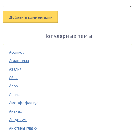
Популярные темы
Абрикос
Аглаонема
Азалия
Айва
Алоэ
Алыча
Аморфофаллус
Ананас
Антуриум
Анютины глазки