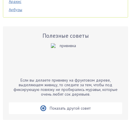
Арахис
Арбузы
Аспарагус
Астры
Базилик
Полезные советы
Баклажаны
Бальзамин
Бамбук
Банан
Барбарис
Если вы делаете прививку на фруктовом дереве,
Бархатцы
выделяющем живицу, то следите за тем, чтобы под
фиксирующую повязку не пробирались муравьи, которые
Бегония
очень любят сок деревьев.
Белые грибы
Бирючина
Показать другой совет
Бобовые
Боярышнык