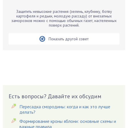
Барбарис
Защитить невысокие растения (зелень, клубнику, ботву
Бархатцы
картофеля и редьки, молодую рассаду) от внезапных
заморозков можно с помощью обычных газет, настеленных
Бегония
поверх растений.
Белые грибы
Бирючина
Показать другой совет
Бобовые
Боярышнык
Бруннера
Брусника
Бузина
Вазоны
Вешенки
Есть вопросы? Давайте их обсудим
Виноград
Пересадка смородины: когда и как это лучше
Вишня
делать?
Вредители
Формирование кроны яблони: основные схемы и
важные правила
Гардения