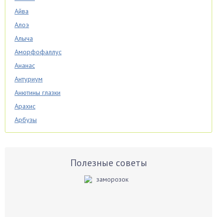
Айва
Алоэ
Алыча
Аморфофаллус
Ананас
Антуриум
Анютины глазки
Арахис
Арбузы
Аспарагус
Астры
Базилик
Полезные советы
Баклажаны
Бальзамин
Бамбук
Банан