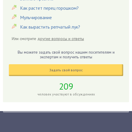
Гацания
Как растет перец горошком?
Гвоздики
Мульчирование
Георгины
Как вырастить репчатый лук?
Герань
Или смотрите
другие вопросы и ответы
Гиацинт
Гибискус
Вы можете задать свой вопрос нашим посетителям и
Гиппеаструм
экспертам и получить ответы
Гладиолусы
Задать свой вопрос
Глоксиния
Годжи
209
Голубика
человек участвуют в обсуждениях
Горох
Гортензия
Гранат
Грибы
Груша