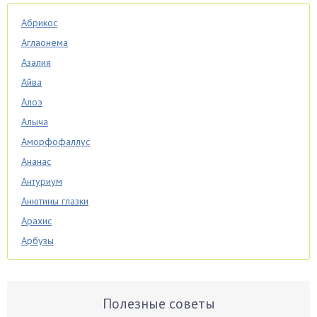
Абрикос
Аглаонема
Азалия
Айва
Алоэ
Алыча
Аморфофаллус
Ананас
Антуриум
Анютины глазки
Арахис
Арбузы
Аспарагус
Астры
Базилик
Полезные советы