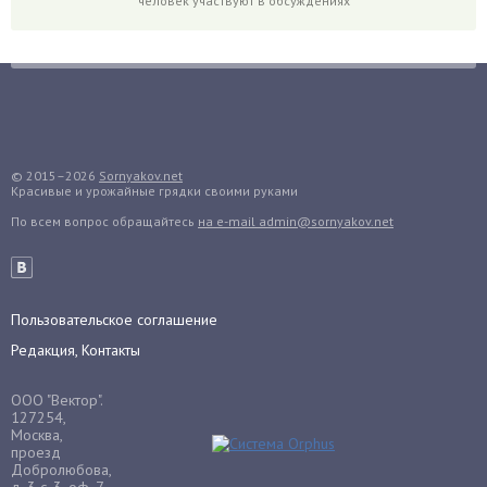
человек участвуют в обсуждениях
Гортензия
Гранат
Грибы
Груша
Груши
Грядки
© 2015–2026
Sornyakov.net
Гуава
Красивые и урожайные грядки своими руками
Гузмания
По всем вопрос обращайтесь
на e-mail admin@sornyakov.net
Дайкон
Декабрист
Дельфиниум
Пользовательское соглашение
Дендробиум
Редакция, Контакты
Денежное дерево
ООО "Вектор".
Диффенбахия
127254,
Драцена
Москва,
проезд
Дыня
Добролюбова,