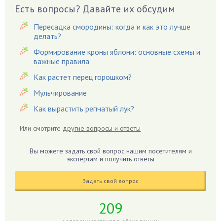
Виноград
Есть вопросы? Давайте их обсудим
Вишня
Пересадка смородины: когда и как это лучше
Вредители
делать?
Гардения
Формирование кроны яблони: основные схемы и
Гацания
важные правила
Гвоздики
Как растет перец горошком?
Георгины
Мульчирование
Герань
Как вырастить репчатый лук?
Гиацинт
Гибискус
Или смотрите
другие вопросы и ответы
Гиппеаструм
Вы можете задать свой вопрос нашим посетителям и
Гладиолусы
экспертам и получить ответы
Глоксиния
Годжи
Задать свой вопрос
Голубика
209
Горох