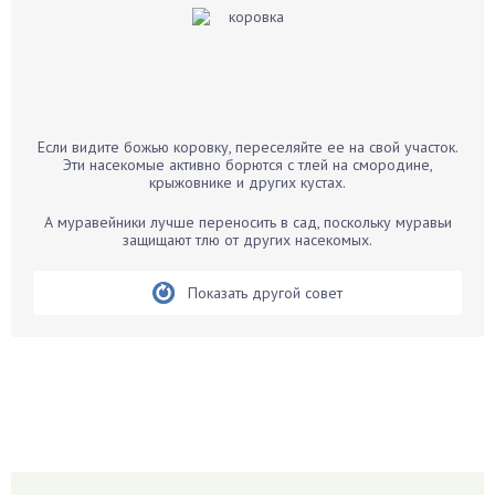
Баклажаны
Бальзамин
Бамбук
Банан
Барбарис
Если видите божью коровку, переселяйте ее на свой участок.
Бархатцы
Эти насекомые активно борются с тлей на смородине,
крыжовнике и других кустах.
Бегония
Белые грибы
А муравейники лучше переносить в сад, поскольку муравьи
защищают тлю от других насекомых.
Бирючина
Бобовые
Показать другой совет
Боярышнык
Бруннера
Брусника
Бузина
Вазоны
Вешенки