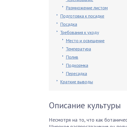
Размножение листом
Подготовка к посадке
Посадка
Требования к уходу
Место и освещение
Температура
Полив
Подкормка
Пересадка
Краткие выводы
Описание культуры
Несмотря на то, что как ботаничес
Широкое распространение он получ