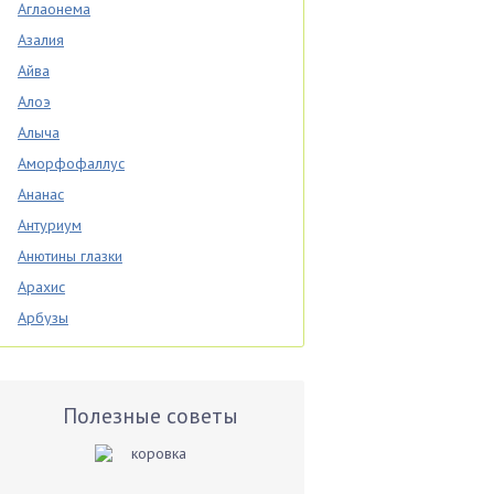
Аглаонема
Азалия
Айва
Алоэ
Алыча
Аморфофаллус
Ананас
Антуриум
Анютины глазки
Арахис
Арбузы
Аспарагус
Астры
Базилик
Полезные советы
Баклажаны
Бальзамин