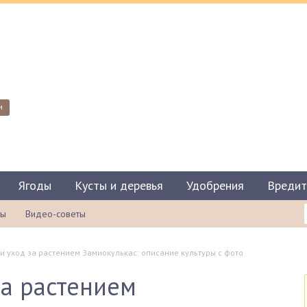
и
Ягоды
Кусты и деревья
Удобрения
Вредит
ты
Видео-советы
и уход за растением Замиокулькас: описание культуры с фото
за растением