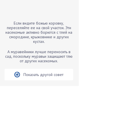
Бамбук
Банан
Барбарис
Если видите божью коровку,
Бархатцы
переселяйте ее на свой участок. Эти
насекомые активно борются с тлей на
Бегония
смородине, крыжовнике и других
кустах.
Белые грибы
Бирючина
А муравейники лучше переносить в
сад, поскольку муравьи защищают тлю
Бобовые
от других насекомых.
Боярышнык
Бруннера
Показать другой совет
Брусника
Бузина
Вазоны
Вешенки
Виноград
Вишня