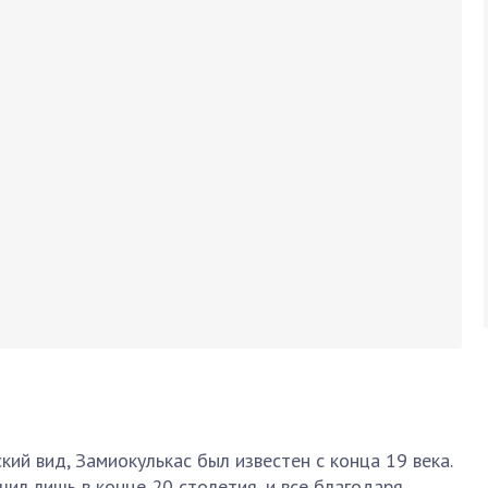
кий вид, Замиокулькас был известен с конца 19 века.
ил лишь в конце 20 столетия, и все благодаря