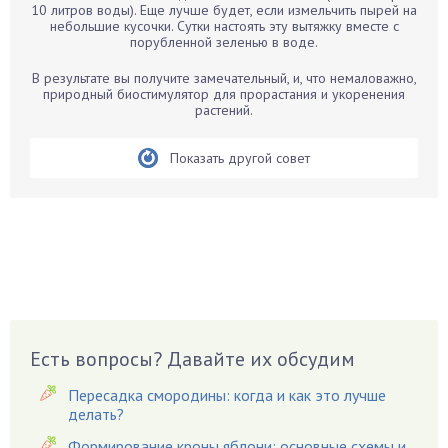
10 литров воды). Еще лучше будет, если измельчить пырей на
Бегония
небольшие кусочки. Сутки настоять эту вытяжку вместе с
порубленной зеленью в воде.
Белые грибы
Бирючина
В результате вы получите замечательный, и, что немаловажно,
природный биостимулятор для прорастания и укоренения
Бобовые
растений.
Боярышнык
Бруннера
Показать другой совет
Брусника
Бузина
Вазоны
Вешенки
Виноград
Вишня
Вредители
Есть вопросы? Давайте их обсудим
Гардения
Пересадка смородины: когда и как это лучше
Гацания
делать?
Гвоздики
Формирование кроны яблони: основные схемы и