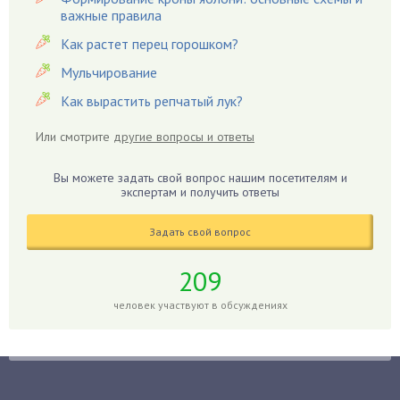
важные правила
Георгины
Герань
Как растет перец горошком?
Гиацинт
Мульчирование
Гибискус
Как вырастить репчатый лук?
Гиппеаструм
Или смотрите
другие вопросы и ответы
Гладиолусы
Глоксиния
Вы можете задать свой вопрос нашим посетителям и
Годжи
экспертам и получить ответы
Голубика
Задать свой вопрос
Горох
Гортензия
209
Гранат
человек участвуют в обсуждениях
Грибы
Груша
Груши
Грядки