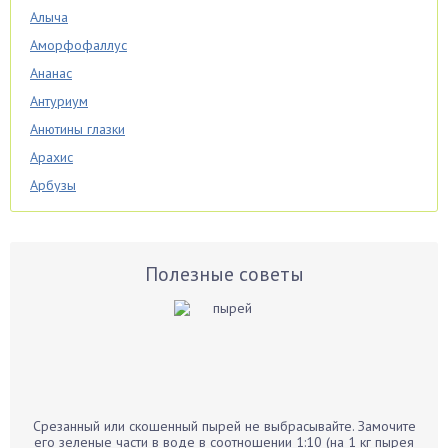
Алыча
Аморфофаллус
Ананас
Антуриум
Анютины глазки
Арахис
Арбузы
Аспарагус
Астры
Базилик
Полезные советы
Баклажаны
Бальзамин
Бамбук
Банан
Барбарис
Срезанный или скошенный пырей не выбрасывайте. Замочите
Бархатцы
его зеленые части в воде в соотношении 1:10 (на 1 кг пырея