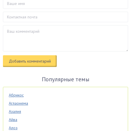
Популярные темы
Абрикос
Аглаонема
Азалия
Айва
Алоэ