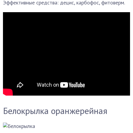
Эффективные средства: децис, карбофос, фитоверм.
Белокрылка оранжерейная