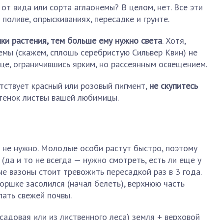
от вида или сорта аглаонемы? В целом, нет. Все эти
поливе, опрыскиваниях, пересадке и грунте.
ики растения, тем больше ему нужно света
. Хотя,
емы (скажем, сплошь серебристую Сильвер Квин) не
це, ограничившись ярким, но рассеянным освещением.
утствует красный или розовый пигмент,
не скупитесь
тенок листвы вашей любимицы.
 не нужно. Молодые особи растут быстро, поэтому
(да и то не всегда — нужно смотреть, есть ли еще у
ые вазоны стоит тревожить пересадкой раз в 3 года.
горшке засолился (начал белеть), верхнюю часть
ать свежей почвы.
(садовая или из лиственного леса) земля + верховой