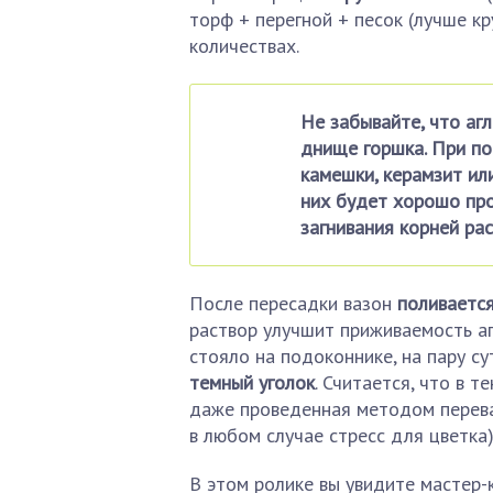
торф + перегной + песок (лучше к
количествах.
Не забывайте, что аг
днище горшка. При по
камешки, керамзит ил
них будет хорошо про
загнивания корней рас
После пересадки вазон
поливаетс
раствор улучшит приживаемость аг
стояло на подоконнике, на пару с
темный уголок
. Считается, что в 
даже проведенная методом перевал
в любом случае стресс для цветка)
В этом ролике вы увидите мастер-к