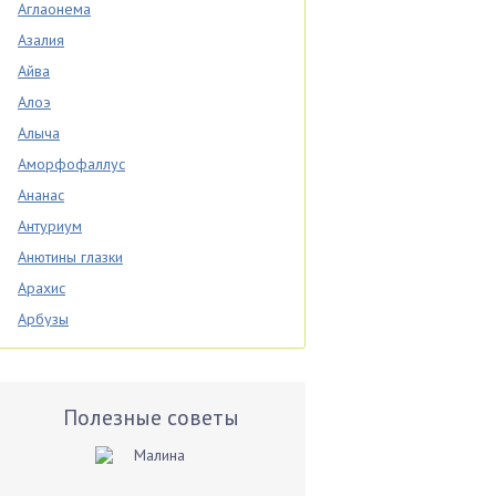
Аглаонема
Азалия
Айва
Алоэ
Алыча
Аморфофаллус
Ананас
Антуриум
Анютины глазки
Арахис
Арбузы
Аспарагус
Астры
Базилик
Полезные советы
Баклажаны
Бальзамин