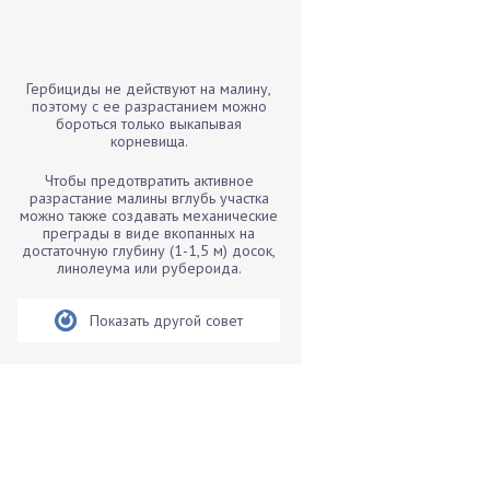
Бамбук
Банан
Барбарис
Гербициды не действуют на малину,
Бархатцы
поэтому с ее разрастанием можно
бороться только выкапывая
Бегония
корневища.
Белые грибы
Чтобы предотвратить активное
Бирючина
разрастание малины вглубь участка
можно также создавать механические
Бобовые
преграды в виде вкопанных на
достаточную глубину (1-1,5 м) досок,
Боярышнык
линолеума или рубероида.
Бруннера
Брусника
Показать другой совет
Бузина
Вазоны
Вешенки
Виноград
Вишня