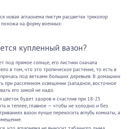
ся новая аглаонема пиктум расцветки триколор
о похожа на форму военных:
ется купленный вазон?
ет под прямое солнце, его листики сначала
ело в том, что это тропическое растение, то есть в
, прячась под ветками больших деревьев. В домашних
ь при рассеянном освещении (западное, восточное
ивать его зимой не надо.
ом цветок будет здоров и счастлив при 18-25
ть и теплее, главное — чтобы не холодно и без
етриваниях вазон лучше переносить вглубь комнаты, а
омещение.
тся, что аглаонема не выносит табачного дыма,