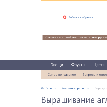
Добавить в избранное
Красивые и урожайные грядки своими рукам
Овощи
Фрукты
Цветы
Самое популярное
Вопросы и отве
Главная
Комнатные растения
Выращива
Выращивание аг