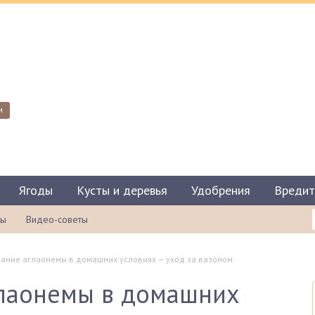
и
Ягоды
Кусты и деревья
Удобрения
Вредит
ты
Видео-советы
ние аглаонемы в домашних условиях — уход за вазоном
лаонемы в домашних