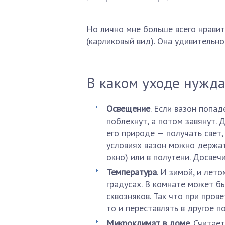
Но лично мне больше всего нравит
(карликовый вид). Она удивительн
В каком уходе нужда
Освещение
. Если вазон попад
поблекнут, а потом завянут. Д
его природе — получать свет
условиях вазон можно держат
окно) или в полутени. Досвеч
Температура
. И зимой, и лет
градусах. В комнате может бы
сквозняков. Так что при пров
то и переставлять в другое п
Микроклимат в доме
. Считае