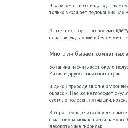
В зависимости от вида, кустик мож
только украшает подоконник или у
Летом некоторые аглаонемы
цвет
початок, укутанный в белое же пок
Много ли бывает комнатных 
Ботаника насчитывает около
полу
Китая и других азиатских стран.
В дикой природе многие аглаонем
окрасом. Нас же интересуют окул
светлые полоски, пятнышки, красны
Вот растения, считающиеся самым
в магазинах можно найти намного 
декоративные гибриды: