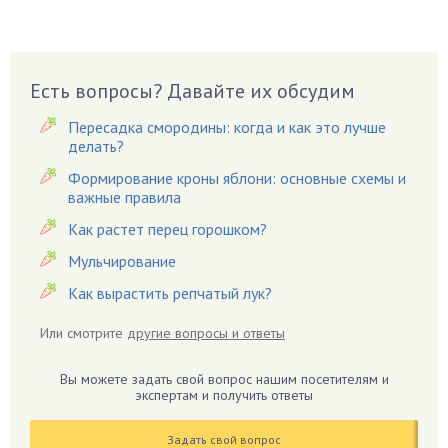
Брусника
Бузина
Вазоны
Вешенки
Есть вопросы? Давайте их обсудим
Виноград
Пересадка смородины: когда и как это лучше
Вишня
делать?
Вредители
Формирование кроны яблони: основные схемы и
важные правила
Гардения
Гацания
Как растет перец горошком?
Гвоздики
Мульчирование
Георгины
Как вырастить репчатый лук?
Герань
Или смотрите
другие вопросы и ответы
Гиацинт
Гибискус
Вы можете задать свой вопрос нашим посетителям и
Гиппеаструм
экспертам и получить ответы
Гладиолусы
Задать свой вопрос