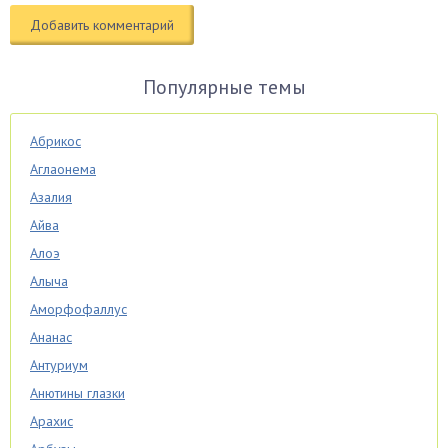
Популярные темы
Абрикос
Аглаонема
Азалия
Айва
Алоэ
Алыча
Аморфофаллус
Ананас
Антуриум
Анютины глазки
Арахис