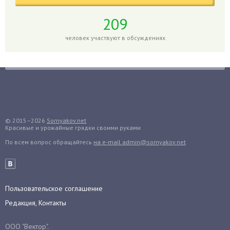
Глоксиния
Годжи
209
Голубика
человек участвуют в обсуждениях
Горох
Гортензия
Гранат
Грибы
Груша
Груши
© 2015–2026
Sornyakov.net
Красивые и урожайные грядки своими руками
Грядки
По всем вопрос обращайтесь
на e-mail admin@sornyakov.net
Гуава
Гузмания
Дайкон
Декабрист
Пользовательское соглашение
Дельфиниум
Редакция, Контакты
Дендробиум
ООО "Вектор".