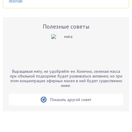
Арбузы
Аспарагус
Астры
Базилик
Полезные советы
Баклажаны
Бальзамин
Бамбук
Банан
Барбарис
Выращивая мяту, не удобряйте ее. Конечно, зеленая масса
Бархатцы
при обильной подкормке будет развиваться активнее, но при
этом концентрация эфирных масел в ней будет существенно
Бегония
ниже.
Белые грибы
Бирючина
Показать другой совет
Бобовые
Боярышнык
Бруннера