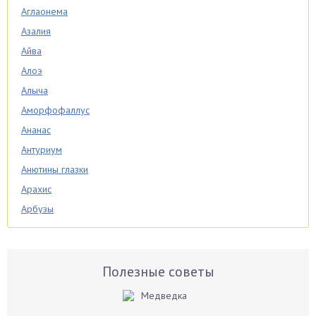
Аглаонема
Азалия
Айва
Алоэ
Алыча
Аморфофаллус
Ананас
Антуриум
Анютины глазки
Арахис
Арбузы
Аспарагус
Астры
Базилик
Полезные советы
Баклажаны
Бальзамин