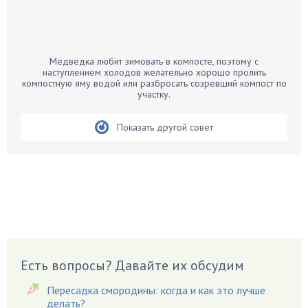
Бамбук
Банан
Барбарис
Медведка любит зимовать в компосте, поэтому с
Бархатцы
наступлением холодов желательно хорошо пролить
компостную яму водой или разбросать созревший компост по
Бегония
участку.
Белые грибы
Бирючина
Показать другой совет
Бобовые
Боярышнык
Бруннера
Брусника
Бузина
Вазоны
Вешенки
Есть вопросы? Давайте их обсудим
Виноград
Пересадка смородины: когда и как это лучше
Вишня
делать?