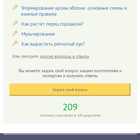
Вредители
Формирование кроны яблони: основные схемы и
важные правила
Гардения
Гацания
Как растет перец горошком?
Гвоздики
Мульчирование
Георгины
Как вырастить репчатый лук?
Герань
Или смотрите
другие вопросы и ответы
Гиацинт
Гибискус
Вы можете задать свой вопрос нашим посетителям и
Гиппеаструм
экспертам и получить ответы
Гладиолусы
Задать свой вопрос
Глоксиния
Годжи
209
Голубика
человек участвуют в обсуждениях
Горох
Гортензия
Гранат