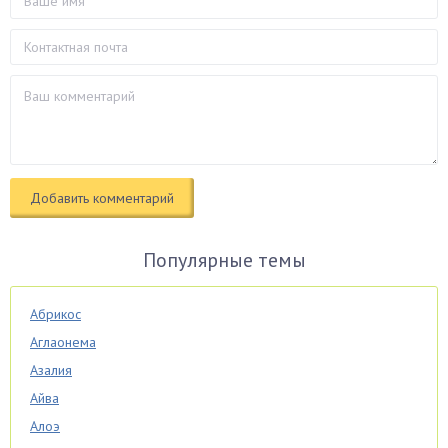
Популярные темы
Абрикос
Аглаонема
Азалия
Айва
Алоэ