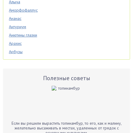
Алыча
Аморфофаллус
Ананас
Антуриум
Анютины глазки
Арахис
Арбузы
Аспарагус
Астры
Базилик
Полезные советы
Баклажаны
Бальзамин
Бамбук
Банан
Барбарис
Если вы решили вырастить топинамбур, то его, как и малину,
Бархатцы
желательно высаживать в местах, удаленных от грядок с
основными культурами.