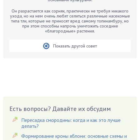
Бегония
Белые грибы
Он разрастается как сорняк, практически не требуя никакого
ухода, но на нем очень любят селиться различные насекомые
Бирючина
типа тли, которые не приносят вред самому топинамбуру, но
при этом способны напрочь уничтожить соседние
Бобовые
«благородные» растения.
Боярышнык
Бруннера
Показать другой совет
Брусника
Бузина
Вазоны
Вешенки
Виноград
Вишня
Вредители
Есть вопросы? Давайте их обсудим
Гардения
Пересадка смородины: когда и как это лучше
Гацания
делать?
Гвоздики
Формирование кроны яблони: основные схемы и