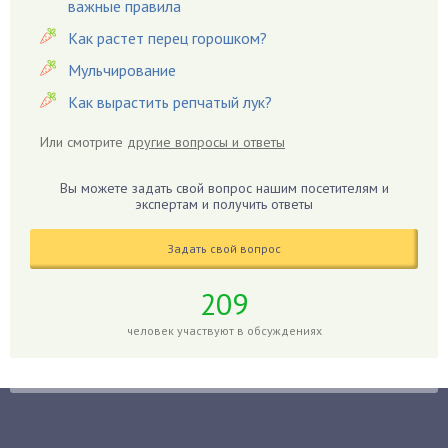
важные правила
Георгины
Герань
Как растет перец горошком?
Гиацинт
Мульчирование
Гибискус
Как вырастить репчатый лук?
Гиппеаструм
Или смотрите
другие вопросы и ответы
Гладиолусы
Глоксиния
Вы можете задать свой вопрос нашим посетителям и
Годжи
экспертам и получить ответы
Голубика
Задать свой вопрос
Горох
Гортензия
209
Гранат
человек участвуют в обсуждениях
Грибы
Груша
Груши
Грядки