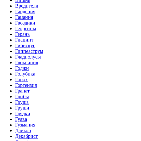
Вишня
Вредители
Гардения
Гацания
Гвоздики
Георгины
Герань
Гиацинт
Гибискус
Гиппеаструм
Гладиолусы
Глоксиния
Годжи
Голубика
Горох
Гортензия
Гранат
Грибы
Груша
Груши
Грядки
Гуава
Гузмания
Дайкон
Декабрист