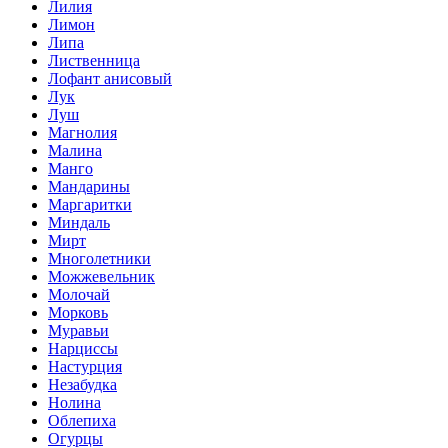
Лилия
Лимон
Липа
Лиственница
Лофант анисовый
Лук
Луш
Магнолия
Малина
Манго
Мандарины
Маргаритки
Миндаль
Мирт
Многолетники
Можжевельник
Молочай
Морковь
Муравьи
Нарциссы
Настурция
Незабудка
Нолина
Облепиха
Огурцы