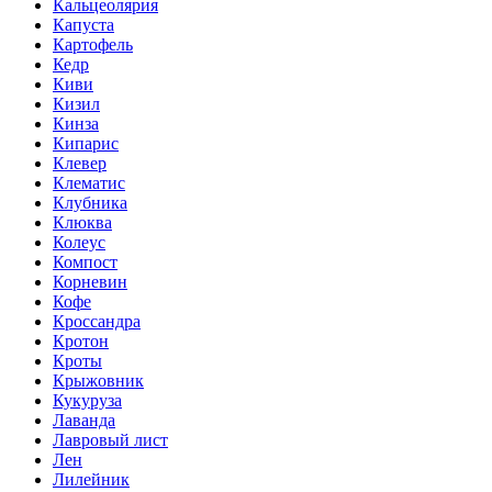
Кальцеолярия
Капуста
Картофель
Кедр
Киви
Кизил
Кинза
Кипарис
Клевер
Клематис
Клубника
Клюква
Колеус
Компост
Корневин
Кофе
Кроссандра
Кротон
Кроты
Крыжовник
Кукуруза
Лаванда
Лавровый лист
Лен
Лилейник