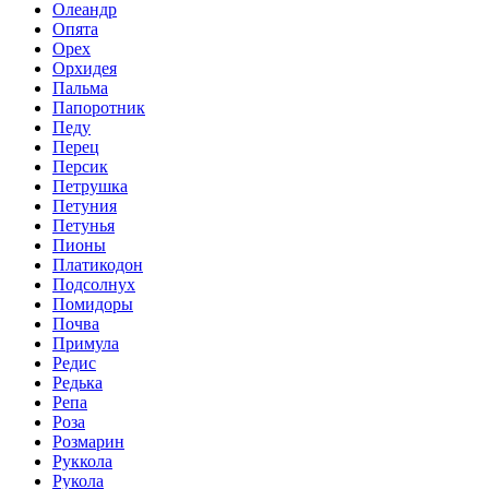
Олеандр
Опята
Орех
Орхидея
Пальма
Папоротник
Педу
Перец
Персик
Петрушка
Петуния
Петунья
Пионы
Платикодон
Подсолнух
Помидоры
Почва
Примула
Редис
Редька
Репа
Роза
Розмарин
Руккола
Рукола