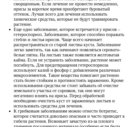
сморщенным. Если лечение не провести немедленно,
ирисы за короткое время приобретают буроватый
оттенок. Лучше всего для лечения использовать
химические средства, которые не будут травмировать
растение.
Еще одно заболевание, которое встречается у ирисов –
гетероспориоз. Заболевание, которое способно поражать
стебли и листья ирисов. Чаще всего начинает
распространяться со старой листвы куста. Заболевание
легко заметить, так как начинают появляться серовато-
белые пятна. На листьях также появляется желтоватая
кайма. Если не устранить заболевание, растение может
погибнуть. Для предотвращения гетероспориоза
используют калий и фосфор с добавлением различных
микроэлементов. Такие вещества помогают растению
стать более стойким и противостоять заражению. Кроме
использования средства не стоит забывать об очистке
земельного участка от сорняков, так они могут
негативно влиять на ирисы. Перед обработкой
необходимо очистить куст от зараженных листьев и
использовать средства для лечения.
К грибковым заболеваниям можно отнести ботритис,
которое считается довольно опасным и часто приводит к
гибели растения. Возникает зачастую из-за плохого
хранения посадочного материала (особенно если была