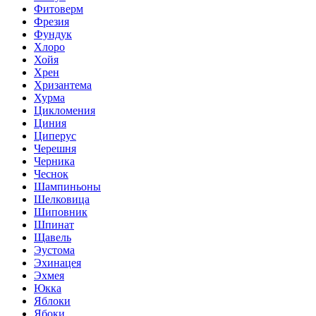
Фитоверм
Фрезия
Фундук
Хлоро
Хойя
Хрен
Хризантема
Хурма
Цикломения
Циния
Циперус
Черешня
Черника
Чеснок
Шампиньоны
Шелковица
Шиповник
Шпинат
Щавель
Эустома
Эхинацея
Эхмея
Юкка
Яблоки
Ябоки