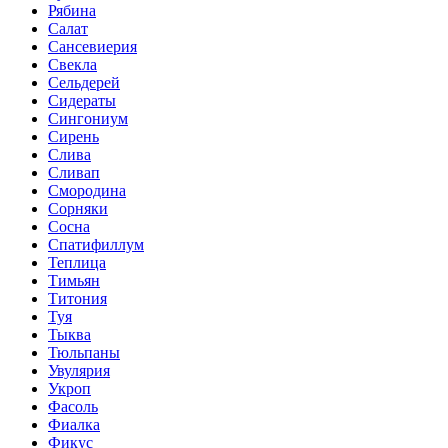
Рябина
Салат
Сансевиерия
Свекла
Сельдерей
Сидераты
Сингониум
Сирень
Слива
Сливап
Смородина
Сорняки
Сосна
Спатифиллум
Теплица
Тимьян
Титония
Туя
Тыква
Тюльпаны
Увулярия
Укроп
Фасоль
Фиалка
Фикус