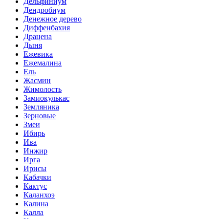
Дельфиниум
Дендробиум
Денежное дерево
Диффенбахия
Драцена
Дыня
Ежевика
Ежемалина
Ель
Жасмин
Жимолость
Замиокулькас
Земляника
Зерновые
Змеи
Ибирь
Ива
Инжир
Ирга
Ирисы
Кабачки
Кактус
Каланхоэ
Калина
Калла