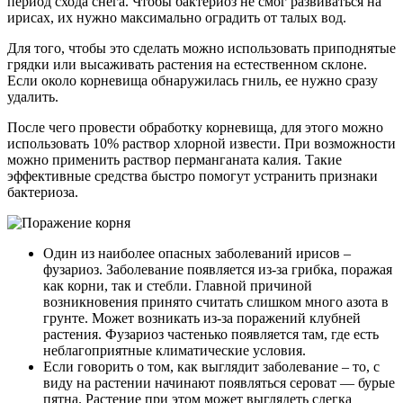
период схода снега. Чтобы бактериоз не смог развиваться на
ирисах, их нужно максимально оградить от талых вод.
Для того, чтобы это сделать можно использовать приподнятые
грядки или высаживать растения на естественном склоне.
Если около корневища обнаружилась гниль, ее нужно сразу
удалить.
После чего провести обработку корневища, для этого можно
использовать 10% раствор хлорной извести. При возможности
можно применить раствор перманганата калия. Такие
эффективные средства быстро помогут устранить признаки
бактериоза.
Один из наиболее опасных заболеваний ирисов –
фузариоз. Заболевание появляется из-за грибка, поражая
как корни, так и стебли. Главной причиной
возникновения принято считать слишком много азота в
грунте. Может возникать из-за поражений клубней
растения. Фузариоз частенько появляется там, где есть
неблагоприятные климатические условия.
Если говорить о том, как выглядит заболевание – то, с
виду на растении начинают появляться сероват — бурые
пятна. Растение при этом может выглядеть слегка