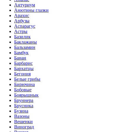
Антуриум
Анютины глазки
Арахис
Арбузы
Аспарагус
Астры
Базилик
Баклажаны
Бальзамин
Бамбук
Банан
Барбарис
Бархатцы
Бегония
Белые грибы
Бирючина
Бобовые
Боярышнык
Бруннера
Брусника
Бузина
Вазоны
Вешенки
Виноград