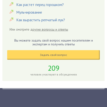
Как растет перец горошком?
Гвоздики
Мульчирование
Георгины
Как вырастить репчатый лук?
Герань
Гиацинт
Или смотрите
другие вопросы и ответы
Гибискус
Гиппеаструм
Вы можете задать свой вопрос нашим посетителям и
экспертам и получить ответы
Гладиолусы
Глоксиния
Задать свой вопрос
Годжи
209
Голубика
Горох
человек участвуют в обсуждениях
Гортензия
Гранат
Грибы
Груша
Груши