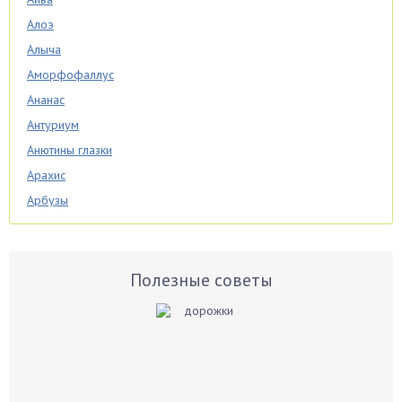
Алоэ
Алыча
Аморфофаллус
Ананас
Антуриум
Анютины глазки
Арахис
Арбузы
Аспарагус
Астры
Базилик
Полезные советы
Баклажаны
Бальзамин
Бамбук
Банан
Барбарис