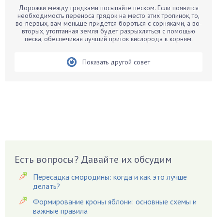
Дорожки между грядками посыпайте песком. Если появится
Бархатцы
необходимость переноса грядок на место этих тропинок, то,
во-первых, вам меньше придется бороться с сорняками, а во-
Бегония
вторых, утоптанная земля будет разрыхляться с помощью
песка, обеспечивая лучший приток кислорода к корням.
Белые грибы
Бирючина
Показать другой совет
Бобовые
Боярышнык
Бруннера
Брусника
Бузина
Вазоны
Вешенки
Есть вопросы? Давайте их обсудим
Виноград
Вишня
Пересадка смородины: когда и как это лучше
делать?
Вредители
Формирование кроны яблони: основные схемы и
Гардения
важные правила
Гацания