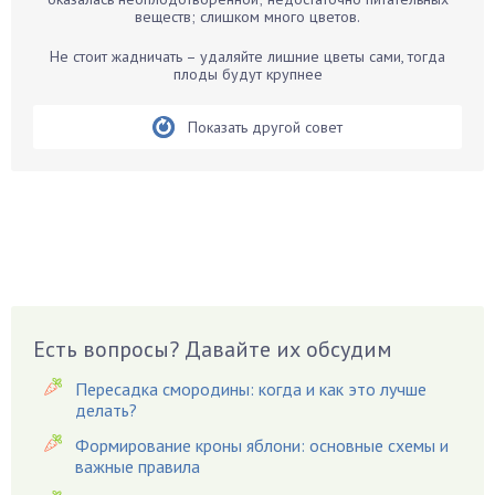
Бегония
веществ; слишком много цветов.
Белые грибы
Не стоит жадничать – удаляйте лишние цветы сами, тогда
Бирючина
плоды будут крупнее
Бобовые
Показать другой совет
Боярышнык
Бруннера
Брусника
Бузина
Вазоны
Вешенки
Виноград
Есть вопросы? Давайте их обсудим
Вишня
Вредители
Пересадка смородины: когда и как это лучше
Гардения
делать?
Гацания
Формирование кроны яблони: основные схемы и
важные правила
Гвоздики