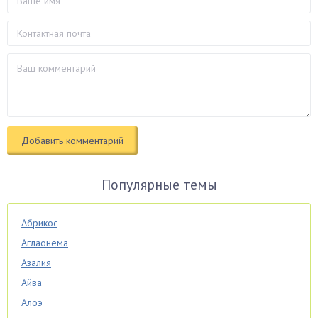
Популярные темы
Абрикос
Аглаонема
Азалия
Айва
Алоэ