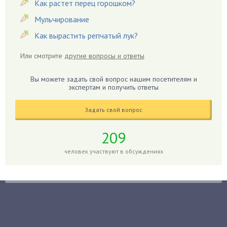
Как растет перец горошком?
Георгины
Герань
Мульчирование
Гиацинт
Как вырастить репчатый лук?
Гибискус
Или смотрите
другие вопросы и ответы
Гиппеаструм
Гладиолусы
Вы можете задать свой вопрос нашим посетителям и
экспертам и получить ответы
Глоксиния
Годжи
Задать свой вопрос
Голубика
Горох
209
Гортензия
человек участвуют в обсуждениях
Гранат
Грибы
Груша
Груши
Грядки