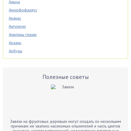
Алыча
Аморфофаллус
Ананас
Антуриум
Анютины глазки
Арахис
Арбузы
Аспарагус
Астры
Базилик
Полезные советы
Баклажаны
Бальзамин
Бамбук
Банан
Барбарис
Завязи на фруктовых деревьях могут опадать по нескольким
Бархатцы
причинам: не хватило насекомых-опылителей и часть цветов
оказалась неоплодотворенной; недостаточно питательных