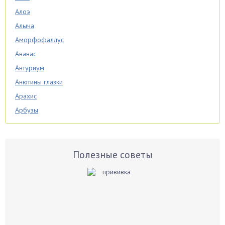
Алоэ
Алыча
Аморфофаллус
Ананас
Антуриум
Анютины глазки
Арахис
Арбузы
Аспарагус
Астры
Базилик
Полезные советы
Баклажаны
Бальзамин
Бамбук
Банан
Барбарис