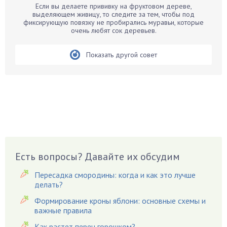
Если вы делаете прививку на фруктовом дереве,
Бархатцы
выделяющем живицу, то следите за тем, чтобы под
фиксирующую повязку не пробирались муравьи, которые
Бегония
очень любят сок деревьев.
Белые грибы
Бирючина
Показать другой совет
Бобовые
Боярышнык
Бруннера
Брусника
Бузина
Вазоны
Вешенки
Есть вопросы? Давайте их обсудим
Виноград
Пересадка смородины: когда и как это лучше
Вишня
делать?
Вредители
Формирование кроны яблони: основные схемы и
важные правила
Гардения
Гацания
Как растет перец горошком?