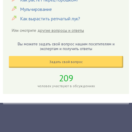
Гвоздики
Мульчирование
Георгины
Как вырастить репчатый лук?
Герань
Или смотрите
другие вопросы и ответы
Гиацинт
Гибискус
Вы можете задать свой вопрос нашим посетителям и
Гиппеаструм
экспертам и получить ответы
Гладиолусы
Задать свой вопрос
Глоксиния
Годжи
209
Голубика
человек участвуют в обсуждениях
Горох
Гортензия
Гранат
Грибы
Груша
Груши