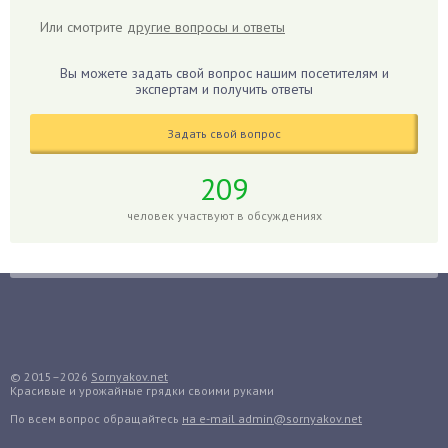
Гибискус
Или смотрите
другие вопросы и ответы
Гиппеаструм
Вы можете задать свой вопрос нашим посетителям и
Гладиолусы
экспертам и получить ответы
Глоксиния
Годжи
Задать свой вопрос
Голубика
209
Горох
человек участвуют в обсуждениях
Гортензия
Гранат
Грибы
Груша
Груши
Грядки
© 2015–2026
Sornyakov.net
Гуава
Красивые и урожайные грядки своими руками
Гузмания
По всем вопрос обращайтесь
на e-mail admin@sornyakov.net
Дайкон