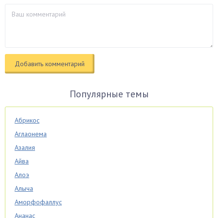
Популярные темы
Абрикос
Аглаонема
Азалия
Айва
Алоэ
Алыча
Аморфофаллус
Ананас