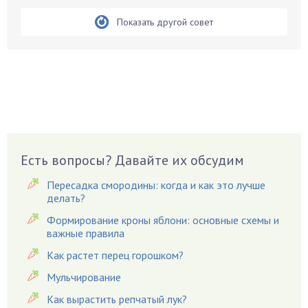
Бобовые
Показать другой совет
Боярышнык
Бруннера
Брусника
Бузина
Вазоны
Вешенки
Виноград
Есть вопросы? Давайте их обсудим
Вишня
Пересадка смородины: когда и как это лучше
Вредители
делать?
Гардения
Формирование кроны яблони: основные схемы и
Гацания
важные правила
Гвоздики
Как растет перец горошком?
Георгины
Мульчирование
Герань
Как вырастить репчатый лук?
Гиацинт