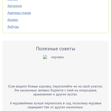
Антуриум
Анютины глазки
Арахис
Арбузы
Аспарагус
Астры
Базилик
Полезные советы
Баклажаны
Бальзамин
Бамбук
Банан
Барбарис
Если видите божью коровку, переселяйте ее на свой участок.
Бархатцы
Эти насекомые активно борются с тлей на смородине,
крыжовнике и других кустах.
Бегония
Белые грибы
А муравейники лучше переносить в сад, поскольку муравьи
защищают тлю от других насекомых.
Бирючина